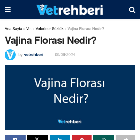
Ana Sayfa
»
Vet
»
Veteriner Sözlük
»
Vajina Florası Nedir?
Vajina Florası Nedir?
by
vetrehberi
09/06/2024