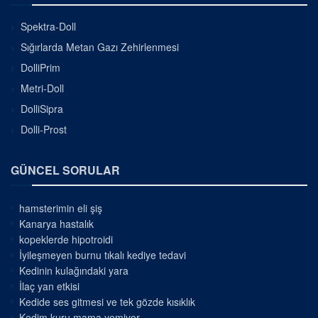
Spektra-Doll
Sığırlarda Metan Gazı Zehirlenmesi
DolliPrim
Metri-Doll
DolliSipra
Dolli-Prost
GÜNCEL SORULAR
hamsterimin eli şiş
Kanarya hastalık
kopeklerde hipotroidi
İyileşmeyen burnu tıkalı kediye tedavi
Kedinin kulağındaki yara
İlaç yan etkisi
Kedide ses gitmesi ve tek gözde kısıklık
Kedim kuru mama yemiyor