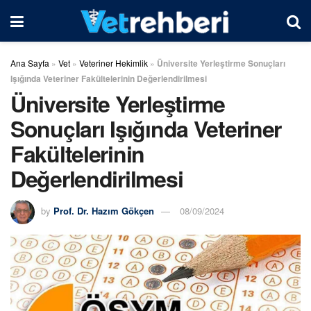
Ana Sayfa
»
Vet
»
Veteriner Hekimlik
»
Üniversite Yerleştirme Sonuçları
Işığında Veteriner Fakültelerinin Değerlendirilmesi
Üniversite Yerleştirme
Sonuçları Işığında Veteriner
Fakültelerinin
Değerlendirilmesi
by
Prof. Dr. Hazım Gökçen
08/09/2024