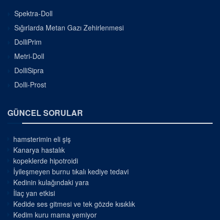
Spektra-Doll
Sığırlarda Metan Gazı Zehirlenmesi
DolliPrim
Metri-Doll
DolliSipra
Dolli-Prost
GÜNCEL SORULAR
hamsterimin eli şiş
Kanarya hastalık
kopeklerde hipotroidi
İyileşmeyen burnu tıkalı kediye tedavi
Kedinin kulağındaki yara
İlaç yan etkisi
Kedide ses gitmesi ve tek gözde kısıklık
Kedim kuru mama yemiyor