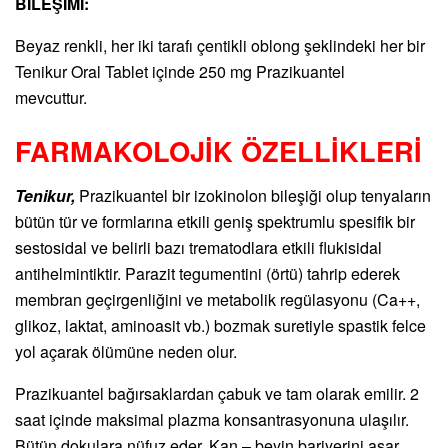
BİLEŞİMİ:
Beyaz renkli, her iki tarafı çentikli oblong şeklindeki her bir
Tenikur Oral Tablet içinde 250 mg Prazikuantel
mevcuttur.
FARMAKOLOJİK ÖZELLİKLERİ
Tenikur,
Prazikuantel bir izokinolon bileşiği olup tenyaların
bütün tür ve formlarına etkili geniş spektrumlu spesifik bir
sestosidal ve belirli bazı trematodlara etkili flukisidal
antihelmintiktir. Parazit tegumentini (örtü) tahrip ederek
membran geçirgenliğini ve metabolik regülasyonu (Ca++,
glikoz, laktat, aminoasit vb.) bozmak suretiyle spastik felce
yol açarak ölümüne neden olur.
Prazikuantel bağırsaklardan çabuk ve tam olarak emilir. 2
saat içinde maksimal plazma konsantrasyonuna ulaşılır.
Bütün dokulara nüfuz eder. Kan – beyin bariyerini aşar.