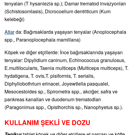
tenyaları (T hysaniezia sp.); Damar trematod invazyonları
(Schistosomlasis), Dicrocoelium dentriticum (Kum
kelebeği)
Atlar
da: Bağırsaklarda yaşayan tenyalar (Anoplocephala
spp., Paranoplocephala mamillana)
Köpek ve diğer etçillerde: İnce bağırsaklarında yaşayan
tenyalar: Dipylidium caninum, Echlnococcus granulosus,
E.multiIocularis, Taenia multiceps (Multiceps multiceps), T.
hydatigena, T. ovis,T. pisiformis, T. serialis,
Diphyllobothrium erinacei, Joyewtlella pasqualel,
Mesocestoides sp., Spirometra spp., akciğer, safra ve
pankreas kanalları ve duodenum trematodları
(Paragonimus spp., Opisthorchis sp., Nanophyetus sp.).
KULLANIM ŞEKLİ VE DOZU
Tenikur
tablet köpek ve diğer etçillere et parçası ve köfte