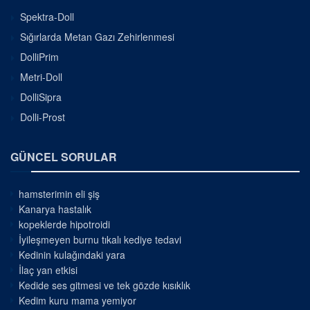
Spektra-Doll
Sığırlarda Metan Gazı Zehirlenmesi
DolliPrim
Metri-Doll
DolliSipra
Dolli-Prost
GÜNCEL SORULAR
hamsterimin eli şiş
Kanarya hastalık
kopeklerde hipotroidi
İyileşmeyen burnu tıkalı kediye tedavi
Kedinin kulağındaki yara
İlaç yan etkisi
Kedide ses gitmesi ve tek gözde kısıklık
Kedim kuru mama yemiyor