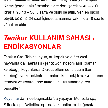
Karaciğerde inaktif metabolitlere dönüşerek % 40 – 70’i
İdrarla, 96 13 – 30 ‘u safra ve dışkı ile atılır. Verilen ilacın
büyük bölümü 24 saat İçinde; tamamına yakını da 48 saatte
vücuttan atılır.
Tenikur
KULLANIM SAHASI /
ENDİKASYONLAR
Tenikur Oral Tablet koyun, at, köpek ve diğer etçil
hayvanlarda Taeniasis (şerit); Schistosomiasis (damar
kelebeği), koyunlarda Dicrocoelium dentriticum (kum
kelebeği) ve köpeklerin trematod (kelebek) invazyonlarının
tedavisi ve kontrolünde kullanılır. Etki alanına giren
parazitler:
Koyunlar
da: İnce bağırsaklarda yaşayan Monezia sp.,
Stilesia sp., Avltellina sp.; safra kanalları ve bağırsak