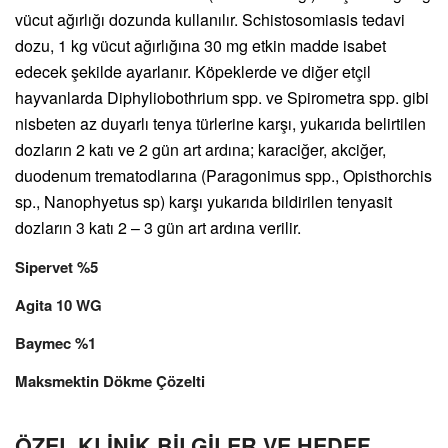
vücut ağırlığı dozunda kullanılır. Schistosomiasis tedavi
dozu, 1 kg vücut ağırlığına 30 mg etkin madde isabet
edecek şekilde ayarlanır. Köpeklerde ve diğer etçil
hayvanlarda Diphyliobothrium spp. ve Spirometra spp. gibi
nisbeten az duyarlı tenya türlerine karşı, yukarıda belirtilen
dozların 2 katı ve 2 gün art ardına; karaciğer, akciğer,
duodenum trematodlarına (Paragonimus spp., Opisthorchis
sp., Nanophyetus sp) karşı yukarıda bildirilen tenyasit
dozların 3 katı 2 – 3 gün art ardına verilir.
Sipervet %5
Agita 10 WG
Baymec %1
Maksmektin Dökme Çözelti
ÖZEL KLİNİK BİLGİLER VE HEDEF