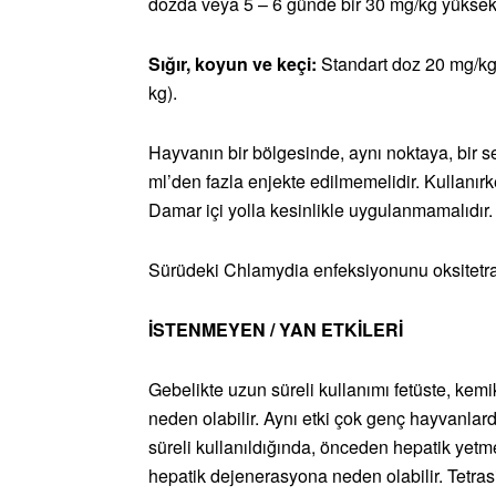
dozda veya 5 – 6 günde bir 30 mg/kg yüksek
Sığır, koyun ve keçi:
Standart doz 20 mg/kg 
kg).
Hayvanın bir bölgesinde, aynı noktaya, bir se
ml’den fazla enjekte edilmemelidir. Kullanırk
Damar içi yolla kesinlikle uygulanmamalıdır.
Sürüdeki Chlamydia enfeksiyonunu oksitetra
İSTENMEYEN / YAN ETKİLERİ
Gebelikte uzun süreli kullanımı fetüste, kemi
neden olabilir. Aynı etki çok genç hayvanla
süreli kullanıldığında, önceden hepatik yet
hepatik dejenerasyona neden olabilir. Tetrasi