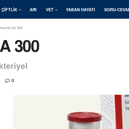
ÇIFTLIK
ARI
VET
YABAN HAYATI
SORU-CEVA
mycin LA 300
A 300
kteriyel
0