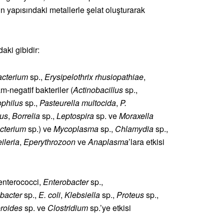
in yapısındaki metallerle şelat oluşturarak
daki gibidir:
acterium
sp.,
Erysipelothrix rhusiopathiae
,
m-negatif bakteriler (
Actinobacillus
sp.,
philus
sp.,
Pasteurella multocida
,
P.
tus
,
Borrelia
sp.,
Leptospira
sp. ve
Moraxella
cterium
sp.) ve
Mycoplasma
sp.,
Chlamydia
sp.,
ileria
,
Eperythrozoon
ve
Anaplasma
’lara etkisi
enterococci,
Enterobacter
sp.,
obacter
sp.,
E. coli
,
Klebsiella
sp.,
Proteus
sp.,
eroides
sp. ve
Clostridium
sp.’ye etkisi