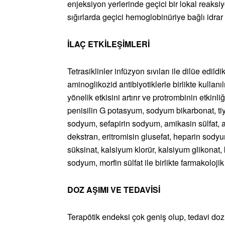
enjeksiyon yerlerinde geçici bir lokal reaks
sığırlarda geçici hemoglobinüriye bağlı idra
İLAÇ ETKİLEŞİMLERİ
Tetrasiklinler infüzyon sıvıları ile dilüe edild
aminoglikozid antibiyotiklerle birlikte kullan
yönelik etkisini artırır ve protrombinin etkinli
penisilin G potasyum, sodyum bikarbonat, ti
sodyum, sefapirin sodyum, amikasin sülfat, a
dekstran, eritromisin glusefat, heparin sod
süksinat, kalsiyum klorür, kalsiyum glikonat,
sodyum, morfin sülfat ile birlikte farmakoloj
DOZ AŞIMI VE TEDAVİSİ
Terapötik endeksi çok geniş olup, tedavi do