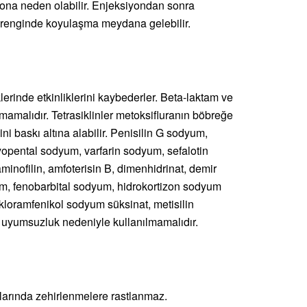
iyona neden olabilir. Enjeksiyondan sonra
r renginde koyulaşma meydana gelebilir.
iklerinde etkinliklerini kaybederler. Beta-laktam ve
ılmamalıdır. Tetrasiklinler metoksifluranın böbreğe
ğini baskı altına alabilir. Penisilin G sodyum,
yopental sodyum, varfarin sodyum, sefalotin
minofilin, amfoterisin B, dimenhidrinat, demir
yum, fenobarbital sodyum, hidrokortizon sodyum
 kloramfenikol sodyum süksinat, metisilin
ik uyumsuzluk nedeniyle kullanılmamalıdır.
zlarında zehirlenmelere rastlanmaz.