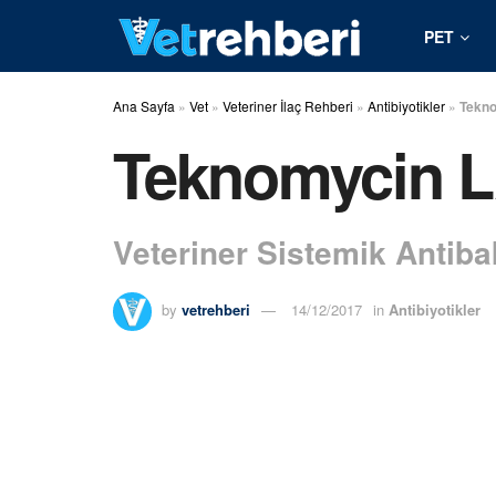
PET
Ana Sayfa
»
Vet
»
Veteriner İlaç Rehberi
»
Antibiyotikler
»
Tekno
Teknomycin L
Veteriner Sistemik Antiba
by
vetrehberi
14/12/2017
in
Antibiyotikler