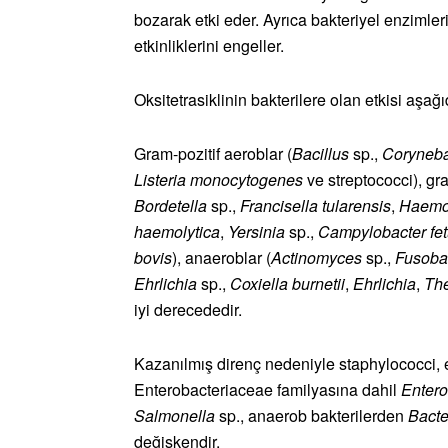
bozarak etki eder. Ayrıca bakteriyel enzimler
etkinliklerini engeller.
Oksitetrasiklinin bakterilere olan etkisi aşağı
Gram-pozitif aeroblar (
Bacillus
sp.,
Coryneb
Listeria monocytogenes
ve streptococci), gra
Bordetella
sp.,
Francisella tularensis
,
Haemo
haemolytica
,
Yersinia
sp.,
Campylobacter fe
bovis
), anaeroblar (
Actinomyces
sp.,
Fusoba
Ehrlichia
sp.,
Coxiella burnetii
,
Ehrlichia
,
The
iyi derecededir.
Kazanılmış direnç nedeniyle staphylococci, 
Enterobacteriaceae familyasına dahil
Enter
Salmonella
sp., anaerob bakterilerden
Bact
değişkendir.