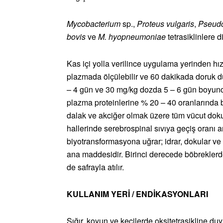
Mycobacterium
sp.,
Proteus vulgaris
,
Pseud
bovis
ve
M. hyopneumoniae
tetrasiklinlere d
Kas içi yolla verilince uygulama yerinden hı
plazmada ölçülebilir ve 60 dakikada doruk d
– 4 gün ve 30 mg/kg dozda 5 – 6 gün boyunc
plazma proteinlerine % 20 – 40 oranlarında 
dalak ve akciğer olmak üzere tüm vücut doku v
hallerinde serebrospinal sıvıya geçiş oranı a
biyotransformasyona uğrar; idrar, dokular ve 
ana maddesidir. Birinci derecede böbreklerde
de safrayla atılır.
KULLANIM YERİ / ENDİKASYONLARI
Sığır, koyun ve keçilerde oksitetrasikline du