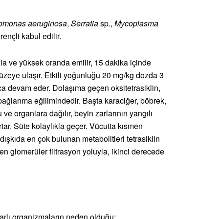
omonas aeruginosa
,
Serratia
sp.,
Mycoplasma
irençli kabul edilir.
zla ve yüksek oranda emilir, 15 dakika içinde
üzeye ulaşır. Etkili yoğunluğu 20 mg/kg dozda 3
a devam eder. Dolaşıma geçen oksitetrasiklin,
bağlanma eğilimindedir. Başta karaciğer, böbrek,
e organlara dağılır, beyin zarlarının yangılı
rtar. Süte kolaylıkla geçer. Vücutta kısmen
dışkıda en çok bulunan metabolitleri tetrasiklin
n glomerüler filtrasyon yoluyla, ikinci derecede
yarlı organizmaların neden olduğu;