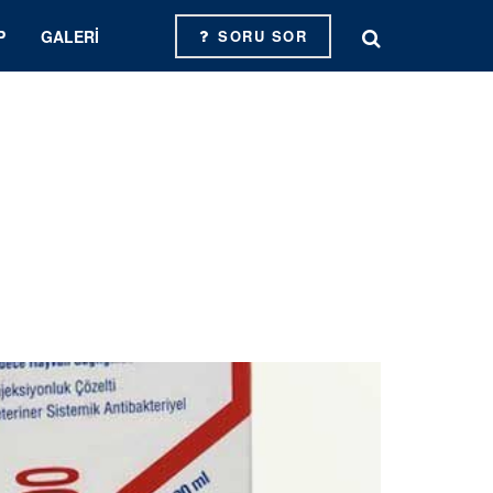
P
GALERI
SORU SOR