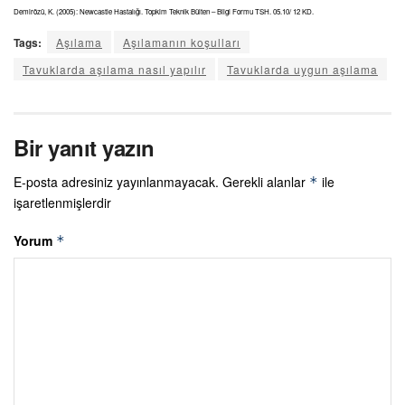
Demirözü, K. (2005): Newcastle Hastalığı. Topkim Teknik Bülten – Bilgi Formu TSH. 05.10/ 12 KD.
Tags:
Aşılama
Aşılamanın koşulları
Tavuklarda aşılama nasıl yapılır
Tavuklarda uygun aşılama
Bir yanıt yazın
E-posta adresiniz yayınlanmayacak.
Gerekli alanlar
ile
*
işaretlenmişlerdir
Yorum
*