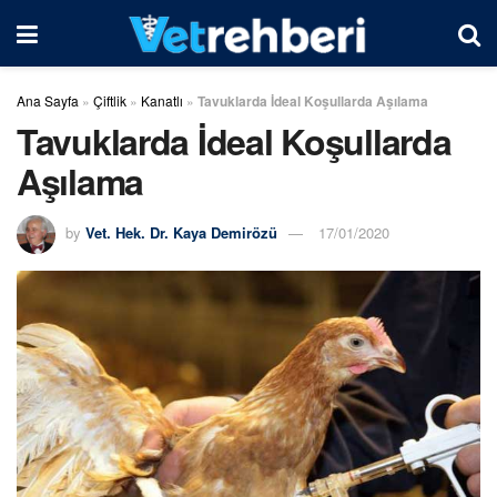
Ana Sayfa
»
Çiftlik
»
Kanatlı
»
Tavuklarda İdeal Koşullarda Aşılama
Tavuklarda İdeal Koşullarda
Aşılama
by
Vet. Hek. Dr. Kaya Demirözü
17/01/2020