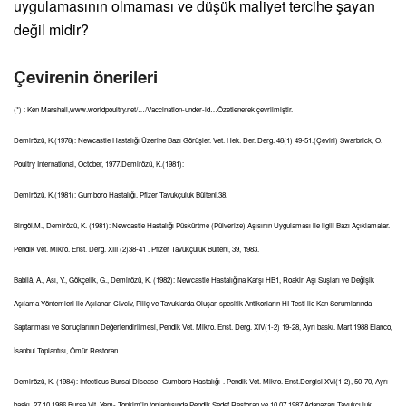
uygulamasının olmaması ve düşük maliyet tercihe şayan
değil midir?
Çevirenin önerileri
(*) : Ken Marshall,www.worldpoultry.net/…/Vaccination-under-id…Özetlenerek çevrilmiştir.
Demirözü, K.(1978): Newcastle Hastalığı Üzerine Bazı Görüşler. Vet. Hek. Der. Derg. 48(1) 49-51.(Çeviri) Swarbrick, O.
Poultry International, October, 1977.Demirözü, K.(1981):
Demirözü, K.(1981): Gumboro Hastalığı. Pfizer Tavukçuluk Bülteni,38.
Bingöl,M., Demirözü, K. (1981): Newcastle Hastalığı Püskürtme (Pülverize) Aşısının Uygulaması ile ilgili Bazı Açıklamalar.
Pendik Vet. Mikro. Enst. Derg. XIII (2)38-41 . Pfizer Tavukçuluk Bülteni, 39, 1983.
Babilâ, A., Ası, Y., Gökçelik, G., Demirözü, K. (1982): Newcastle Hastalığına Karşı HB1, Roakin Aşı Suşları ve Değişik
Aşılama Yöntemleri ile Aşılanan Civciv, Piliç ve Tavuklarda Oluşan spesifik Antikorların HI Testi ile Kan Serumlarında
Saptanması ve Sonuçlarının Değerlendirilmesi, Pendik Vet. Mikro. Enst. Derg. XIV(1-2) 19-28, Ayrı baskı. Mart 1988 Elanco,
İsanbul Toplantısı, Ömür Restoran.
Demirözü, K. (1984): Infectious Bursal Disease- Gumboro Hastalığı-. Pendik Vet. Mikro. Enst.Dergisi XVI(1-2), 50-70, Ayrı
baskı. 27.10.1986 Bursa Vit. Yem- Topkim’in toplantısında Pendik Sedef Restoran ve 10.07.1987 Adapazarı Tavukçuluk