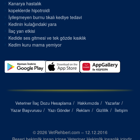
Kanarya hastalık
kopeklerde hipotroidi
İyileşmeyen burnu tıkalı kediye tedavi
Kedinin kulağındaki yara
İlaç yan etkisi
Kedide ses gitmesi ve tek gözde kısıklık
Kedim kuru mama yemiyor
Veteriner İlaç Dozu Hesaplama
Hakkımızda
Yazarlar
Yazar Başvurusu
Yazı Gönder
Reklam
Gizlilik
İletişim
© 2026 VetRehberi.com – 12.12.2016
Beşeri hekimlik insan içinse Veteriner Hekimlik insanlık içindir...