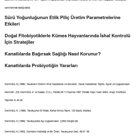
seminerinde tebliğ edildi.
Sürü Yoğunluğunun Etlik Piliç Üretim Parametrelerine
Etkileri
Doğal Fitobiyotiklerle Kümes Hayvanlarında İshal Kontrolü
İçin Stratejiler
Kanatlılarda Bağırsak Sağlığı Nasıl Korunur?
Kanatlılarda Probiyotiğin Yararları
Demirözü, K.(1988): Tavukların Önemli Viral Hastalıkları ve Sorunları. Tavuk Hastalıkları Teşhis, Aşılar ve Uygulamaları
Semineri. (Ed. Demirözü, K. ve Nadas, Ü.G.), Pendik,09-11.Haziran.1987. Pendik Hayv. Hast. Merk. Araşt. Enstitüsü
Yayınları 8, 40-62.
Demirözü, K. (1988): Tavukçunun El Kitabı, Kartal Kimya Yayını, 133 Sayfa, İstanbul.
Demirözü, K.(1989): Tavukçulukta Aşı Uygulamaları. Çiftlik Dergisi,68.
Demirözü, K.(1993): Gumboro Hastalığı ve Bir Öneri. Tavukçunun Sesi, 49:47- 58.