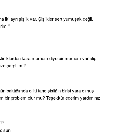
iki ayrı şişlik var. Şişlikler sert yumuşak değil.
irim ?
r kliniklerden kara merhem diye bir merhem var alip
üze çarptı mi?
n baktığımda o iki tane şişliğin birisi yara olmuş
sam bir problem olur mu? Teşekkür ederim yardımınız
ago
 olsun