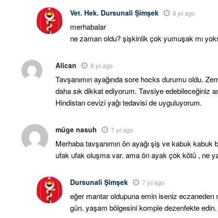
Vet. Hek. Dursunali Şimşek
8 yıl ago
merhabalar
ne zaman oldu? şişkinlik çok yumuşak mı yok
Alican
8 yıl ago
Tavşanımın ayağında sore hocks durumu oldu. Zemin
daha sık dikkat ediyorum. Tavsiye edebileceğiniz ant
Hindistan cevizi yağı tedavisi de uyguluyorum.
müge nasuh
7 yıl ago
Merhaba tavşanımın ön ayağı şiş ve kabuk kabuk b
ufak ufak oluşma var. ama ön ayak çok kötü , ne ya
Dursunali Şimşek
7 yıl ago
eğer mantar oldupuna emin iseniz eczaneden 
gün. yaşam bölgesini komple dezenfekte edin. b