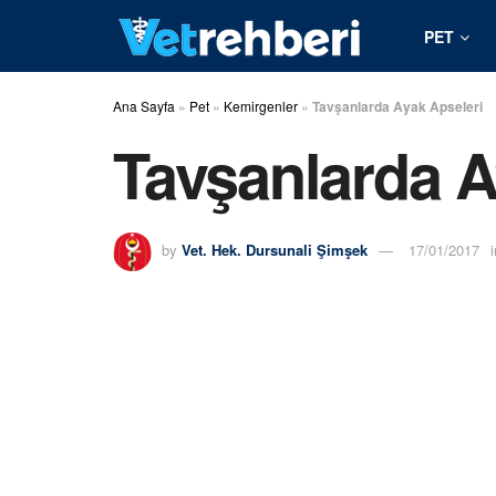
PET
Ana Sayfa
»
Pet
»
Kemirgenler
»
Tavşanlarda Ayak Apseleri
Tavşanlarda A
by
Vet. Hek. Dursunali Şimşek
17/01/2017
i