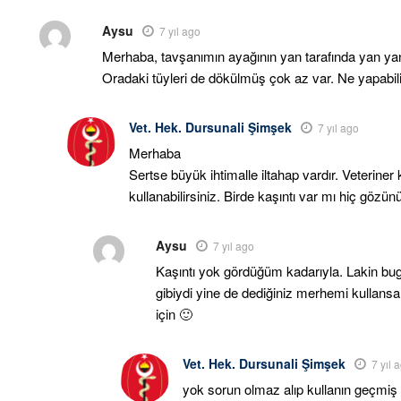
Aysu
7 yıl ago
Merhaba, tavşanımın ayağının yan tarafında yan yana 
Oradaki tüyleri de dökülmüş çok az var. Ne yapabil
Vet. Hek. Dursunali Şimşek
7 yıl ago
Merhaba
Sertse büyük ihtimalle iltahap vardır. Veterine
kullanabilirsiniz. Birde kaşıntı var mı hiç gözün
Aysu
7 yıl ago
Kaşıntı yok gördüğüm kadarıyla. Lakin bugü
gibiydi yine de dediğiniz merhemi kullan
için 🙂
Vet. Hek. Dursunali Şimşek
7 yıl 
yok sorun olmaz alıp kullanın geçmiş