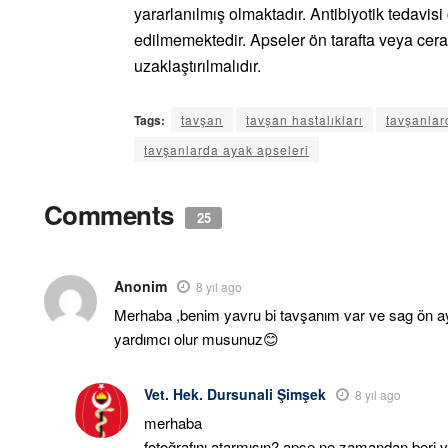
yararlanılmış olmaktadır. Antibiyotik tedavisi
edilmemektedir. Apseler ön tarafta veya cera
uzaklaştırılmalıdır.
parça eşya taşıma
Tags:
tavşan
tavşan hastalıkları
tavşanlar
tavşanlarda ayak apseleri
Comments
25
Anonim
8 yıl ago
Merhaba ,benim yavru bi tavşanım var ve sag ön ayag
yardımcı olur musunuz😊
Vet. Hek. Dursunali Şimşek
8 yıl ago
merhaba
fotoğrafını atarmısın? apse ne zamandan beri 