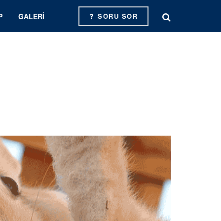
P
GALERI
SORU SOR