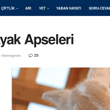
ÇIFTLIK
ARI
VET
YABAN HAYATI
SORU-CEVA
yak Apseleri
25
n
Kemirgenler