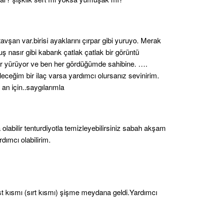
an var.birisi ayaklarını çırpar gibi yuruyo. Merak
ş nasır gibi kabarık çatlak çatlak bir görüntü
r yürüyor ve ben her gördüğümde sahibine. ….
leceğim bir ilaç varsa yardımcı olursanız sevinirim.
an için..saygılarımla
abilir tenturdiyotla temizleyebilirsiniz sabah akşam
dımcı olabilirim.
st kısmı (sırt kısmı) şişme meydana geldi.Yardımcı