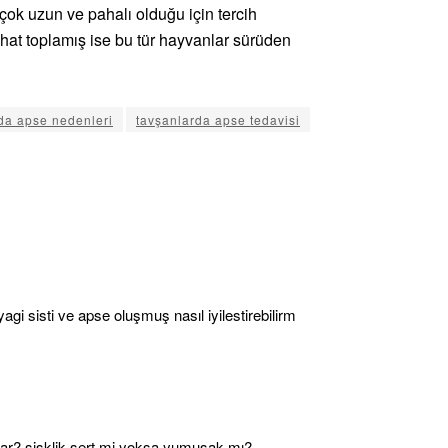
 çok uzun ve pahalı olduğu için tercih
hat toplamış ise bu tür hayvanlar sürüden
da apse nedenleri
tavşanlarda apse tedavisi
i sisti ve apse oluşmuş nasıl iyilestirebilirm
var? şişklik sert mi yoksa yumuşak mı?