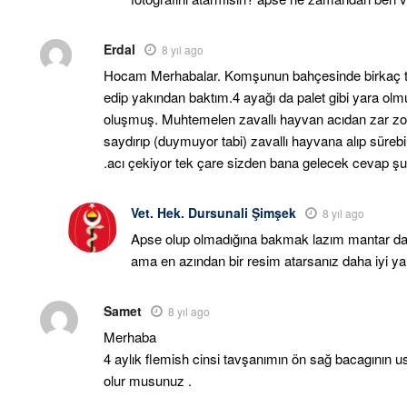
Erdal
8 yıl ago
Hocam Merhabalar. Komşunun bahçesinde birkaç tavş
edip yakından baktım.4 ayağı da palet gibi yara olmu
oluşmuş. Muhtemelen zavallı hayvan acıdan zar zo
saydırıp (duymuyor tabi) zavallı hayvana alıp sürebi
.acı çekiyor tek çare sizden bana gelecek cevap şu 
Vet. Hek. Dursunali Şimşek
8 yıl ago
Apse olup olmadığına bakmak lazım mantar da ol
ama en azından bir resim atarsanız daha iyi yar
Samet
8 yıl ago
Merhaba
4 aylık flemish cinsi tavşanımın ön sağ bacagının u
olur musunuz .