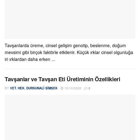
Tavşanlarda üreme, cinsel gelişim genotip, beslenme, doğum
mevsimi gibi birçok faktörle etkilenir. Küçük ırklar cinsel olgunluğa
iri ırklardan daha erken ...
Tavşanlar ve Tavşan Eti Üretiminin Özellikleri
BY
VET. HEK. DURSUNALI ŞIMŞEK
15/10/2020
0