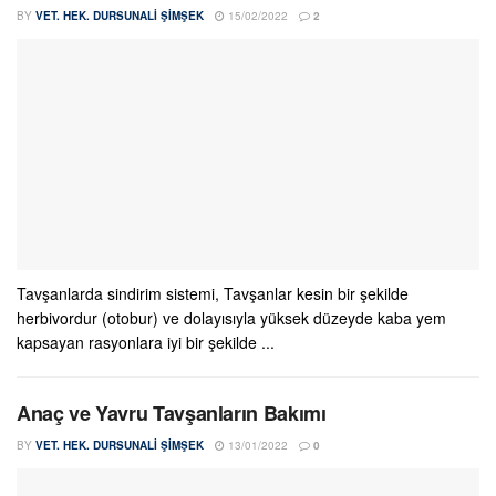
BY
VET. HEK. DURSUNALI ŞIMŞEK
15/02/2022
2
Tavşanlarda sindirim sistemi, Tavşanlar kesin bir şekilde
herbivordur (otobur) ve dolayısıyla yüksek düzeyde kaba yem
kapsayan rasyonlara iyi bir şekilde ...
Anaç ve Yavru Tavşanların Bakımı
BY
VET. HEK. DURSUNALI ŞIMŞEK
13/01/2022
0