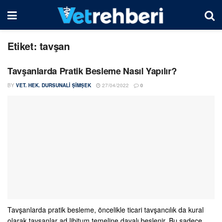
Etiket:
tavşan
Tavşanlarda Pratik Besleme Nasıl Yapılır?
BY
VET. HEK. DURSUNALI ŞIMŞEK
27/04/2022
0
Tavşanlarda pratik besleme, öncelikle ticari tavşancılık da kural
olarak tavşanlar ad libitum temeline dayalı beslenir. Bu sadece