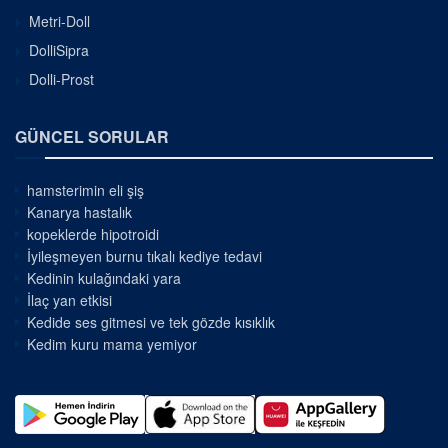
Metri-Doll
DolliSipra
Dolli-Prost
GÜNCEL SORULAR
hamsterimin eli şiş
Kanarya hastalık
kopeklerde hipotroidi
İyileşmeyen burnu tıkalı kediye tedavi
Kedinin kulağındaki yara
İlaç yan etkisi
Kedide ses gitmesi ve tek gözde kısıklık
Kedim kuru mama yemiyor