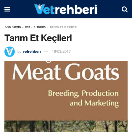
Ana Sayfa
»
Vet
»
eBooks
»
Tarım Et Keçileri
Tarım Et Keçileri
by
vetrehberi
16/03/2017