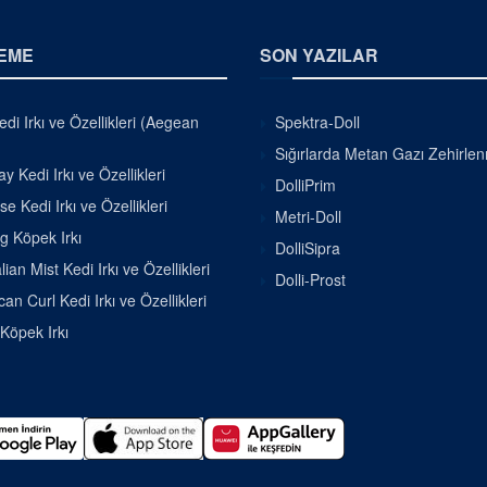
EME
SON YAZILAR
di Irkı ve Özellikleri (Aegean
Spektra-Doll
Sığırlarda Metan Gazı Zehirle
 Kedi Irkı ve Özellikleri
DolliPrim
se Kedi Irkı ve Özellikleri
Metri-Doll
g Köpek Irkı
DolliSipra
lian Mist Kedi Irkı ve Özellikleri
Dolli-Prost
an Curl Kedi Irkı ve Özellikleri
 Köpek Irkı