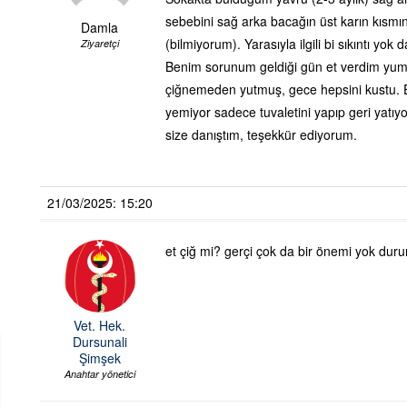
sebebini sağ arka bacağın üst karın kısm
Damla
(bilmiyorum). Yarasıyla ilgili bi sıkıntı y
Ziyaretçi
Benim sorunum geldiği gün et verdim yumu
çiğnemeden yutmuş, gece hepsini kustu. Ert
yemiyor sadece tuvaletini yapıp geri yatıyo
size danıştım, teşekkür ediyorum.
21/03/2025: 15:20
et çiğ mi? gerçi çok da bir önemi yok dur
Vet. Hek.
Dursunali
Şimşek
Anahtar yönetici