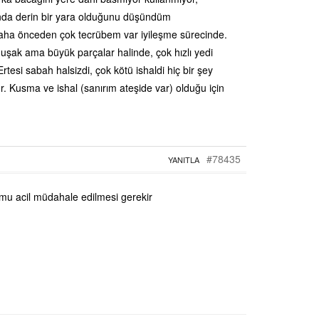
ında derin bir yara olduğunu düşündüm
ok daha önceden çok tecrübem var iyileşme sürecinde.
şak ama büyük parçalar halinde, çok hızlı yedi
esi sabah halsizdi, çok kötü ishaldi hiç bir şey
r. Kusma ve ishal (sanırım ateşide var) olduğu için
#78435
YANITLA
umu acil müdahale edilmesi gerekir