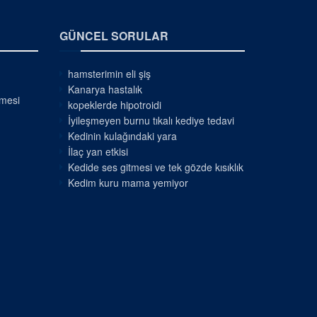
GÜNCEL SORULAR
hamsterimin eli şiş
Kanarya hastalık
nmesi
kopeklerde hipotroidi
İyileşmeyen burnu tıkalı kediye tedavi
Kedinin kulağındaki yara
İlaç yan etkisi
Kedide ses gitmesi ve tek gözde kısıklık
Kedim kuru mama yemiyor