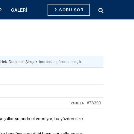
P
GALERI
SORU SOR
. Hek. Dursunali Şimşek
tarafından güncellenmiştir.
#78393
YANITLA
oşullar şu anda el vermiyor, bu yüzden size
ka bacağını yere dahi basmıyor kullanmıyor,