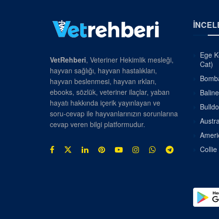
İNCEL
Ege Ke
VetRehberi
, Veteriner Hekimlik mesleği,
Cat)
hayvan sağlığı, hayvan hastalıkları,
Bombay
hayvan beslenmesi, hayvan ırkları,
ebooks, sözlük, veteriner ilaçlar, yaban
Baline
hayatı hakkında içerik yayınlayan ve
Bulldo
soru-cevap ile hayvanlarınızın sorunlarına
Austra
cevap veren bilgi platformudur.
Americ
Collie