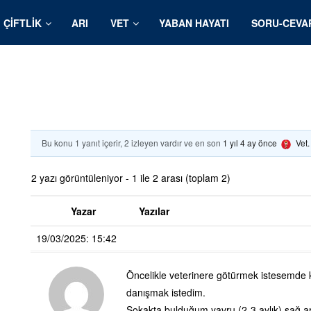
ÇIFTLIK
ARI
VET
YABAN HAYATI
SORU-CEVA
Bu konu 1 yanıt içerir, 2 izleyen vardır ve en son
1 yıl 4 ay önce
Vet
2 yazı görüntüleniyor - 1 ile 2 arası (toplam 2)
Yazar
Yazılar
19/03/2025: 15:42
Öncelikle veterinere götürmek istesemde k
danışmak istedim.
Sokakta bulduğum yavru (2-3 aylık) sağ ar