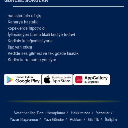
GÜNCEL SORULAR
hamsterimin eli şiş
Kanarya hastalık
kopeklerde hipotroidi
İyileşmeyen burnu tıkalı kediye tedavi
Kedinin kulağındaki yara
İlaç yan etkisi
Kedide ses gitmesi ve tek gözde kısıklık
Kedim kuru mama yemiyor
Veteriner İlaç Dozu Hesaplama
Hakkımızda
Yazarlar
Yazar Başvurusu
Yazı Gönder
Reklam
Gizlilik
İletişim