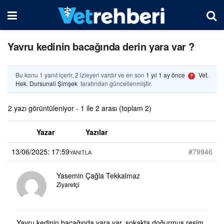
Yavru kedinin bacağında derin yara var ?
Bu konu 1 yanıt içerir, 2 izleyen vardır ve en son
1 yıl 1 ay önce
Vet.
Hek. Dursunali Şimşek
tarafından güncellenmiştir.
2 yazı görüntüleniyor - 1 ile 2 arası (toplam 2)
Yazar
Yazılar
13/06/2025: 17:59
#79946
YANITLA
Yasemin Çağla Tekkalmaz
Ziyaretçi
Yavru kedinin bacağında yara var, sokakta doğurmuş resim