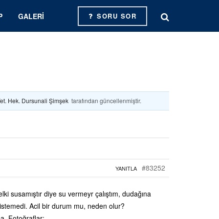
P
GALERI
SORU SOR
et. Hek. Dursunali Şimşek
tarafından güncellenmiştir.
#83252
YANITLA
elki susamıştır diye su vermeyr çalıştım, dudağına
istemedi. Acil bir durum mu, neden olur?
a. Fotoğraflar: