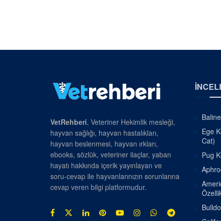
İNCEL
Baline
VetRehberi
, Veteriner Hekimlik mesleği,
Ege Ke
hayvan sağlığı, hayvan hastalıkları,
Cat)
hayvan beslenmesi, hayvan ırkları,
ebooks, sözlük, veteriner ilaçlar, yaban
Pug Kö
hayatı hakkında içerik yayınlayan ve
Aphrod
soru-cevap ile hayvanlarınızın sorunlarına
Americ
cevap veren bilgi platformudur.
Özellik
Bulldo