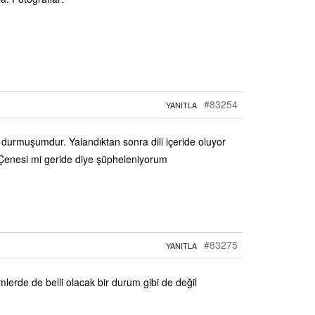
#83254
YANITLA
durmuşumdur. Yalandıktan sonra dili içeride oluyor
Çenesi mi geride diye şüpheleniyorum
#83275
YANITLA
rde de belli olacak bir durum gibi de değil