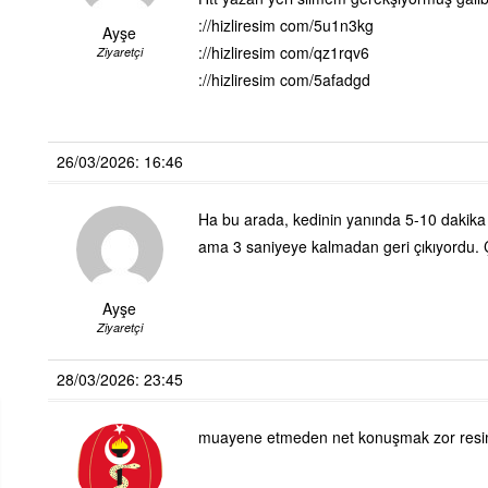
://hizliresim com/5u1n3kg
Ayşe
://hizliresim com/qz1rqv6
Ziyaretçi
://hizliresim com/5afadgd
26/03/2026: 16:46
Ha bu arada, kedinin yanında 5-10 dakika 
ama 3 saniyeye kalmadan geri çıkıyordu. 
Ayşe
Ziyaretçi
28/03/2026: 23:45
muayene etmeden net konuşmak zor resimle