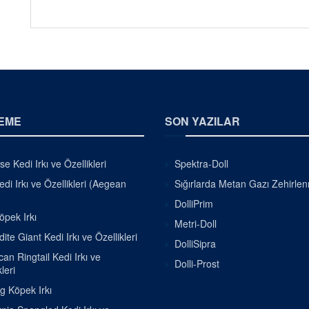
EME
SON YAZILAR
se Kedi Irkı ve Özellikleri
Spektra-Doll
di Irkı ve Özellikleri (Aegean
Sığırlarda Metan Gazı Zehirle
DolliPrim
pek Irkı
Metri-Doll
ite Giant Kedi Irkı ve Özellikleri
DolliSipra
an Ringtail Kedi Irkı ve
Dolli-Prost
leri
g Köpek Irkı