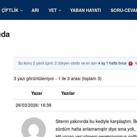
ÇIFTLIK
ARI
VET
YABAN HAYATI
SORU-CEVA
ıda
Bu konu 2 yanıt içerir, 2 izleyen vardır ve en son
4 ay 1 hafta önce
V
3 yazı görüntüleniyor - 1 ile 3 arası (toplam 3)
Yazar
Yazılar
26/03/2026: 16:38
Sitenin yakınında bu kediyle karşılaştım. B
sürdüm hatta anlamamıştır diye ama yok, 
Htt yazan yeri silmem gerekşiyormuş galib