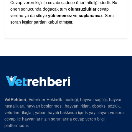
Cevap veren kişinin cevabı sadece öneri niteliğindedir. Bu
öneri sonucunda doğacak tüm
olumsuzluklar
cevap
verene ya da siteye
yüklenemez
ve
suçlanamaz
. Soru
soran kişiler şartları kabul etmiştir.
VetRehberi
, Veteriner Hekimlik mesleği, hayvan sağlığı, hayvan
hastalıkları, hayvan beslenmesi, hayvan ırkları, ebooks, sözlük,
veteriner ilaçlar, yaban hayatı hakkında içerik yayınlayan ve soru-
cevap ile hayvanlarınızın sorunlarına cevap veren bilgi
platformudur.