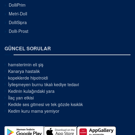
DolliPrim
Metri-Doll
DolliSipra
Dolli-Prost
GÜNCEL SORULAR
hamsterimin eli şiş
Kanarya hastalık
kopeklerde hipotroidi
İyileşmeyen burnu tıkalı kediye tedavi
Kedinin kulağındaki yara
İlaç yan etkisi
Kedide ses gitmesi ve tek gözde kısıklık
Kedim kuru mama yemiyor