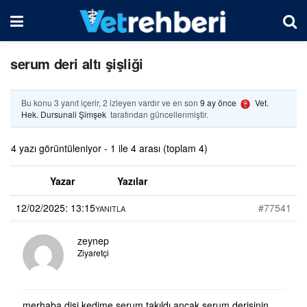
serum deri altı şişliği
Bu konu 3 yanıt içerir, 2 izleyen vardır ve en son
9 ay önce
Vet.
Hek. Dursunali Şimşek
tarafından güncellenmiştir.
4 yazı görüntüleniyor - 1 ile 4 arası (toplam 4)
Yazar
Yazılar
12/02/2025: 13:15
#77541
YANITLA
zeynep
Ziyaretçi
merhaba dişi kedime serum takıldı ancak serum derisinin