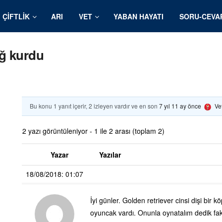
ÇIFTLIK
ARI
VET
YABAN HAYATI
SORU-CEVA
ğ kurdu
Bu konu 1 yanıt içerir, 2 izleyen vardır ve en son
7 yıl 11 ay önce
Ve
2 yazı görüntüleniyor - 1 ile 2 arası (toplam 2)
Yazar
Yazılar
18/08/2018: 01:07
İyi günler. Golden retriever cinsi dişi bir
oyuncak vardı. Onunla oynatalım dedik fa