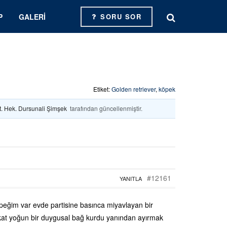
P
GALERI
SORU SOR
Etiket:
Golden retriever
,
köpek
t. Hek. Dursunali Şimşek
tarafından güncellenmiştir.
#12161
YANITLA
 köpeğim var evde partisine basınca miyavlayan bir
kat yoğun bir duygusal bağ kurdu yanından ayırmak