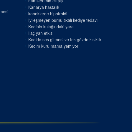
hamsterimin eli şiş
Kanarya hastalık
nmesi
kopeklerde hipotroidi
İyileşmeyen burnu tıkalı kediye tedavi
Kedinin kulağındaki yara
İlaç yan etkisi
Kedide ses gitmesi ve tek gözde kısıklık
Kedim kuru mama yemiyor