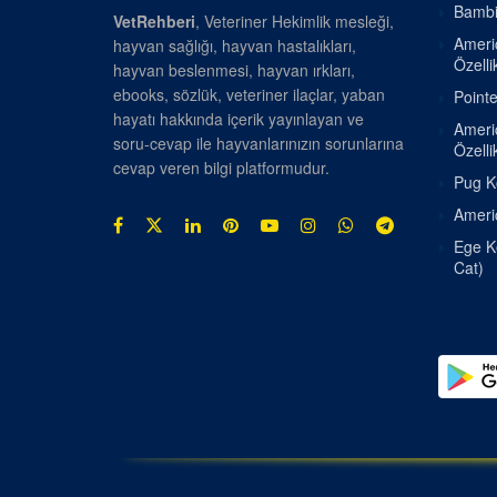
Bambin
VetRehberi
, Veteriner Hekimlik mesleği,
Americ
hayvan sağlığı, hayvan hastalıkları,
Özellik
hayvan beslenmesi, hayvan ırkları,
ebooks, sözlük, veteriner ilaçlar, yaban
Pointe
hayatı hakkında içerik yayınlayan ve
Americ
soru-cevap ile hayvanlarınızın sorunlarına
Özellik
cevap veren bilgi platformudur.
Pug Kö
Americ
Ege Ke
Cat)