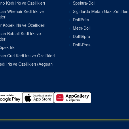
o Kedi Irkı ve Özellikleri
Spektra-Doll
an Wirehair Kedi Irkı ve
Sığırlarda Metan Gazı Zehirle
leri
DolliPrim
r Köpek Irkı ve Özellikleri
Metri-Doll
an Bobtail Kedi Irkı ve
DolliSipra
leri
Dolli-Prost
pek Irkı
an Curl Kedi Irkı ve Özellikleri
di Irkı ve Özellikleri (Aegean