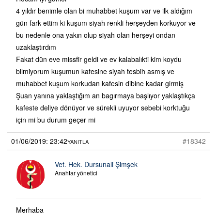
4 yıldır benimle olan bi muhabbet kuşum var ve ilk aldığım
gün fark ettim ki kuşum siyah renkli herşeyden korkuyor ve
bu nedenle ona yakın olup siyah olan herşeyi ondan
uzaklaştırdım
Fakat dün eve missfir geldi ve ev kalabalıkti kim koydu
bilmiyorum kuşumun kafesine siyah tesbih asmış ve
muhabbet kuşum korkudan kafesin dibine kadar girmiş
Şuan yanına yaklaştığım an bagırmaya başlıyor yaklaştıkça
kafeste deliye dönüyor ve sürekli uyuyor sebebi korktuğu
için mi bu durum geçer mi
01/06/2019: 23:42
#18342
YANITLA
Vet. Hek. Dursunali Şimşek
Anahtar yönetici
Merhaba