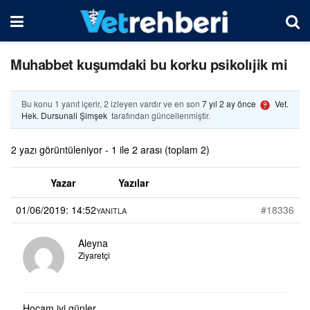
Muhabbet kuşumdaki bu korku psikolıjik mi
Bu konu 1 yanıt içerir, 2 izleyen vardır ve en son
7 yıl 2 ay önce
Vet.
Hek. Dursunali Şimşek
tarafından güncellenmiştir.
2 yazı görüntüleniyor - 1 ile 2 arası (toplam 2)
Yazar
Yazılar
01/06/2019: 14:52
#18336
YANITLA
Aleyna
Ziyaretçi
Hocam iyi günler