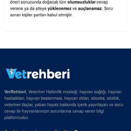
öneri sonucunda doğacak tüm
olumsuzluklar
cevap
verene ya da siteye
yüklenemez
ve
suçlanamaz
. Soru
soran kişiler şartları kabul etmiştir.
VetRehberi
, Veteriner Hekimlik mesleği, hayvan sağlığı, hayvan
hastalıkları, hayvan beslenmesi, hayvan ırkları, ebooks, sözlük,
veteriner ilaçlar, yaban hayatı hakkında içerik yayınlayan ve soru-
cevap ile hayvanlarınızın sorunlarına cevap veren bilgi
platformudur.