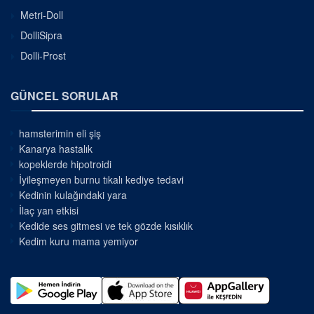
Metri-Doll
DolliSipra
Dolli-Prost
GÜNCEL SORULAR
hamsterimin eli şiş
Kanarya hastalık
kopeklerde hipotroidi
İyileşmeyen burnu tıkalı kediye tedavi
Kedinin kulağındaki yara
İlaç yan etkisi
Kedide ses gitmesi ve tek gözde kısıklık
Kedim kuru mama yemiyor