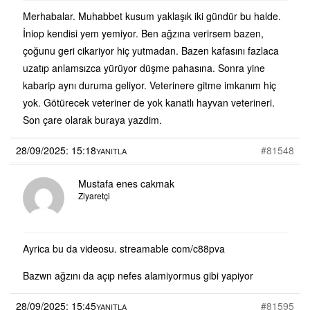
Merhabalar. Muhabbet kusum yaklaşık iki gündür bu halde.
İniop kendisi yem yemiyor. Ben ağzına verirsem bazen,
çoğunu geri cikariyor hiç yutmadan. Bazen kafasını fazlaca
uzatıp anlamsızca yürüyor düşme pahasına. Sonra yine
kabarip aynı duruma geliyor. Veterinere gitme imkanım hiç
yok. Götürecek veteriner de yok kanatlı hayvan veterineri.
Son çare olarak buraya yazdim.
28/09/2025: 15:18
#81548
YANITLA
Mustafa enes cakmak
Ziyaretçi
Ayrica bu da videosu. streamable com/c88pva
Bazwn ağzını da açıp nefes alamiyormus gibi yapiyor
28/09/2025: 15:45
#81595
YANITLA