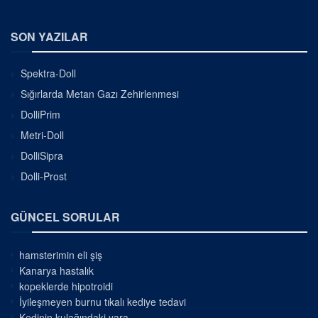
SON YAZILAR
Spektra-Doll
Sığırlarda Metan Gazı Zehirlenmesi
DolliPrim
Metri-Doll
DolliSipra
Dolli-Prost
GÜNCEL SORULAR
hamsterimin eli şiş
Kanarya hastalık
kopeklerde hipotroidi
İyileşmeyen burnu tıkalı kediye tedavi
Kedinin kulağındaki yara