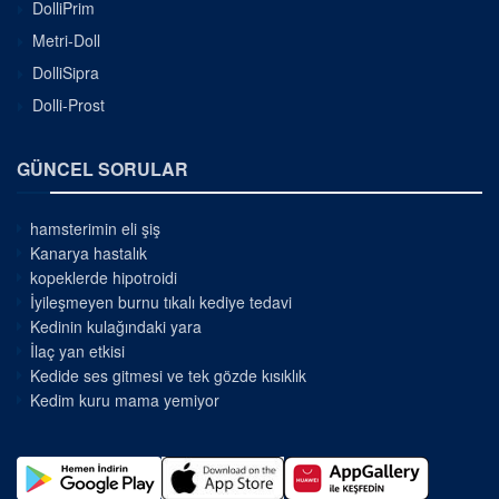
DolliPrim
Metri-Doll
DolliSipra
Dolli-Prost
GÜNCEL SORULAR
hamsterimin eli şiş
Kanarya hastalık
kopeklerde hipotroidi
İyileşmeyen burnu tıkalı kediye tedavi
Kedinin kulağındaki yara
İlaç yan etkisi
Kedide ses gitmesi ve tek gözde kısıklık
Kedim kuru mama yemiyor