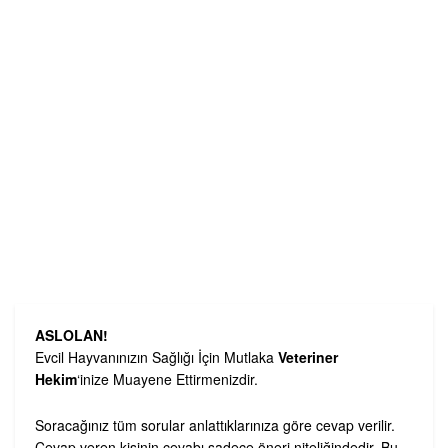
ASLOLAN!
Evcil Hayvanınızın Sağlığı İçin Mutlaka
Veteriner
Hekim
‘inize Muayene Ettirmenizdir.
Soracağınız tüm sorular anlattıklarınıza göre cevap verilir.
Cevap veren kişinin cevabı sadece öneri niteliğindedir. Bu