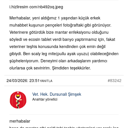
i.hizliresim com/nb492oq.jpeg
Merhabalar, yeni aldığımız 1 yaşından küçük erkek
muhabbet kuşunun pençeleri fotoğraftaki gibi görünüyor.
Veterinere götürdük bize mantar enfeksiyonu olduğunu
söyledi ve ecosin tablet verdi banyo yaptırmamız için, fakat
veteriner teşhis konusunda kendinden çok emin değil
gibiydi. Ben scaly leg mite(pullu ayak uyuzu) olabileceğinden
şüpheleniyorum. Deneyimi olan arkadaşlarım yardımcı
olurlarsa çok sevinirim. Şimdiden teşekkürler.
24/03/2026: 23:51
#83242
YANITLA
Vet. Hek. Dursunali Şimşek
Anahtar yönetici
merhabalar
bana da mantar gibi geldi tabi teşhis yöntemleri var scaly leg