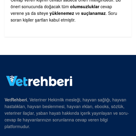
öneri sonucunda doğacak tüm
olumsuzluklar
cevap
verene ya da siteye
yüklenemez
ve
suçlanamaz
. Soru
soran kişiler şartları kabul etmiştir.
VetRehberi
, Veteriner Hekimlik mesleği, hayvan sağlığı, hayvan
hastalıkları, hayvan beslenmesi, hayvan ırkları, ebooks, sözlük,
veteriner ilaçlar, yaban hayatı hakkında içerik yayınlayan ve soru-
cevap ile hayvanlarınızın sorunlarına cevap veren bilgi
platformudur.