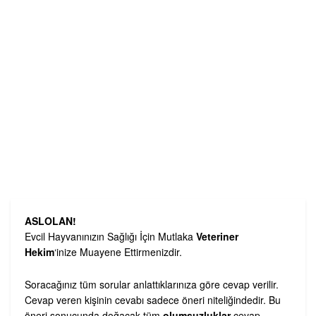
ASLOLAN!
Evcil Hayvanınızın Sağlığı İçin Mutlaka
Veteriner
Hekim
‘inize Muayene Ettirmenizdir.
Soracağınız tüm sorular anlattıklarınıza göre cevap verilir.
Cevap veren kişinin cevabı sadece öneri niteliğindedir. Bu
öneri sonucunda doğacak tüm
olumsuzluklar
cevap