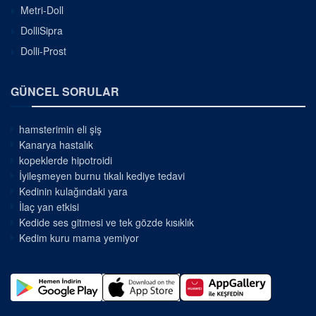
Metri-Doll
DolliSipra
Dolli-Prost
GÜNCEL SORULAR
hamsterimin eli şiş
Kanarya hastalık
kopeklerde hipotroidi
İyileşmeyen burnu tıkalı kediye tedavi
Kedinin kulağındaki yara
İlaç yan etkisi
Kedide ses gitmesi ve tek gözde kısıklık
Kedim kuru mama yemiyor