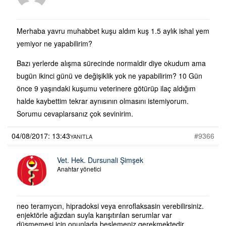
Merhaba yavru muhabbet kuşu aldım kuş 1.5 aylık ishal yem
yemiyor ne yapabilirim?
Bazı yerlerde alışma sürecinde normaldir diye okudum ama
bugün ikinci günü ve değişiklik yok ne yapabilirim? 10 Gün
önce 9 yaşındaki kuşumu veterinere götürüp ilaç aldığım
halde kaybettim tekrar aynısının olmasını istemiyorum.
Sorumu cevaplarsanız çok sevinirim.
04/08/2017: 13:43
#9366
YANITLA
Vet. Hek. Dursunali Şimşek
Anahtar yönetici
neo teramycın, hipradoksi veya enroflaksasin verebilirsiniz.
enjektörle ağızdan suyla karışıtırılan serumlar var
düşmemesi için onunlada beslemeniz gerekmektedir.