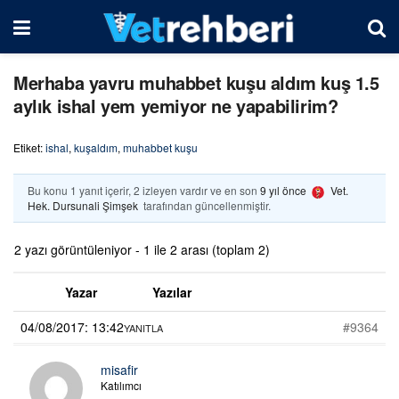
Merhaba yavru muhabbet kuşu aldım kuş 1.5
aylık ishal yem yemiyor ne yapabilirim?
Etiket:
ishal
,
kuşaldım
,
muhabbet kuşu
Bu konu 1 yanıt içerir, 2 izleyen vardır ve en son
9 yıl önce
Vet.
Hek. Dursunali Şimşek
tarafından güncellenmiştir.
2 yazı görüntüleniyor - 1 ile 2 arası (toplam 2)
Yazar
Yazılar
04/08/2017: 13:42
#9364
YANITLA
misafir
Katılımcı