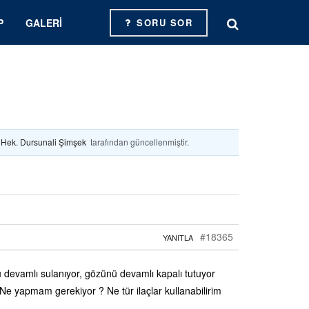
P
GALERI
SORU SOR
. Hek. Dursunali Şimşek
tarafından güncellenmiştir.
#18365
YANITLA
evamlı sulanıyor, gözünü devamlı kapalı tutuyor
Ne yapmam gerekiyor ? Ne tür ilaçlar kullanabilirim