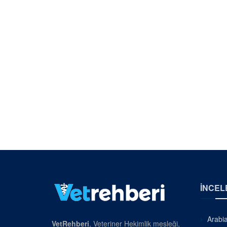
İNCEL
Arabia
VetRehberi
, Veteriner Hekimlik mesleği,