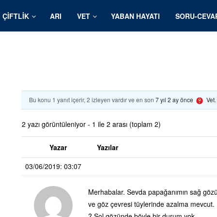
ÇIFTLIK
ARI
VET
YABAN HAYATI
SORU-CEVA
Bu konu 1 yanıt içerir, 2 izleyen vardır ve en son
7 yıl 2 ay önce
Vet
2 yazı görüntüleniyor - 1 ile 2 arası (toplam 2)
Yazar
Yazılar
03/06/2019: 03:07
Merhabalar. Sevda papağanımın sağ gözü d
ve göz çevresi tüylerinde azalma mevcut. 
? Sol gözünde böyle bir durum yok