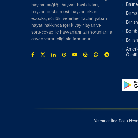
Baline
hayvan sağlığı, hayvan hastalıkları,
hayvan beslenmesi, hayvan ırkları,
Birman
ebooks, sözlük, veteriner ilaçlar, yaban
Britis
hayatı hakkında içerik yayınlayan ve
Bombay
soru-cevap ile hayvanlarınızın sorunlarına
cevap veren bilgi platformudur.
Britis
Americ
Özellik
Veteriner İlaç Dozu Hes