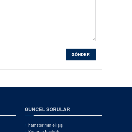
GÖNDER
GÜNCEL SORULAR
hamsterimin eli şiş
Kanarya hastalık