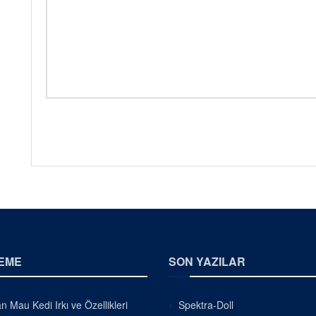
EME
SON YAZILAR
n Mau Kedi Irkı ve Özellikleri
Spektra-Doll