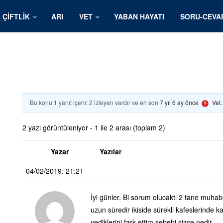
ÇIFTLIK
ARI
VET
YABAN HAYATI
SORU-CEVA
Bu konu 1 yanıt içerir, 2 izleyen vardır ve en son
7 yıl 6 ay önce
Vet
2 yazı görüntüleniyor - 1 ile 2 arası (toplam 2)
Yazar
Yazılar
04/02/2019: 21:21
İyi günler. Bi sorum olucaktı 2 tane muhabe
uzun süredir ikiside sürekli kafeslerinde ka
yediklerini fark ettim sebebi sizce nedir