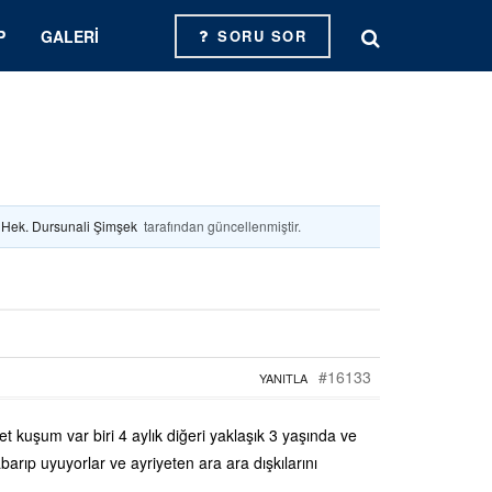
P
GALERI
SORU SOR
. Hek. Dursunali Şimşek
tarafından güncellenmiştir.
#16133
YANITLA
t kuşum var biri 4 aylık diğeri yaklaşık 3 yaşında ve
barıp uyuyorlar ve ayriyeten ara ara dışkılarını