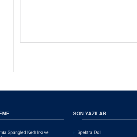
EME
SON YAZILAR
rnia Spangled Kedi Irkı ve
Spektra-Doll