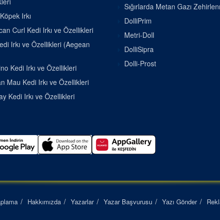
leri
Sığırlarda Metan Gazı Zehirle
 Köpek Irkı
DolliPrim
an Curl Kedi Irkı ve Özellikleri
Metri-Doll
di Irkı ve Özellikleri (Aegean
DolliSipra
Dolli-Prost
o Kedi Irkı ve Özellikleri
n Mau Kedi Irkı ve Özellikleri
 Kedi Irkı ve Özellikleri
aplama
Hakkımızda
Yazarlar
Yazar Başvurusu
Yazı Gönder
Rek