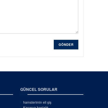
GÖNDER
GÜNCEL SORULAR
hamsterimin eli şiş
Kanarya hastalık