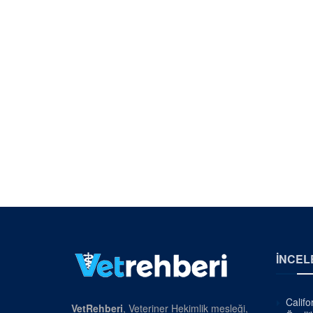
İNCEL
Califo
VetRehberi
, Veteriner Hekimlik mesleği,