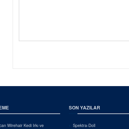
EME
SON YAZILAR
an Wirehair Kedi Irkı ve
Spektra-Doll