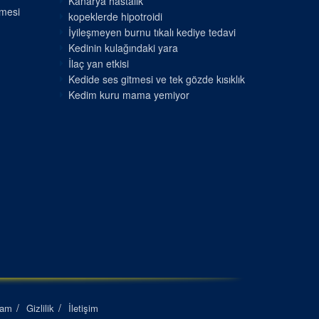
Kanarya hastalık
nmesi
kopeklerde hipotroidi
İyileşmeyen burnu tıkalı kediye tedavi
Kedinin kulağındaki yara
İlaç yan etkisi
Kedide ses gitmesi ve tek gözde kısıklık
Kedim kuru mama yemiyor
lam
Gizlilik
İletişim