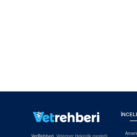
İNCEL
Americ
VetRehberi
, Veteriner Hekimlik mesleği,