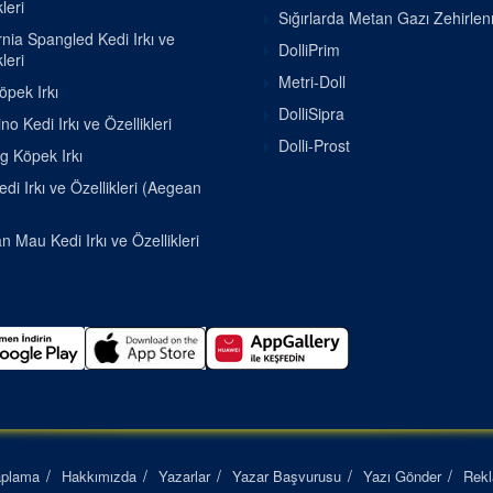
leri
Sığırlarda Metan Gazı Zehirle
rnia Spangled Kedi Irkı ve
DolliPrim
leri
Metri-Doll
pek Irkı
DolliSipra
o Kedi Irkı ve Özellikleri
Dolli-Prost
g Köpek Irkı
di Irkı ve Özellikleri (Aegean
n Mau Kedi Irkı ve Özellikleri
aplama
Hakkımızda
Yazarlar
Yazar Başvurusu
Yazı Gönder
Rek