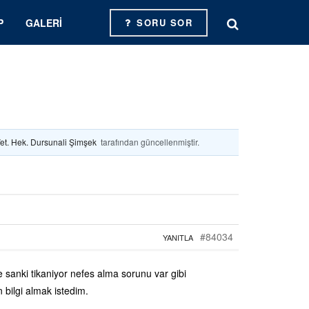
P
GALERI
SORU SOR
et. Hek. Dursunali Şimşek
tarafından güncellenmiştir.
#84034
YANITLA
 sanki tikaniyor nefes alma sorunu var gibi
bilgi almak istedim.