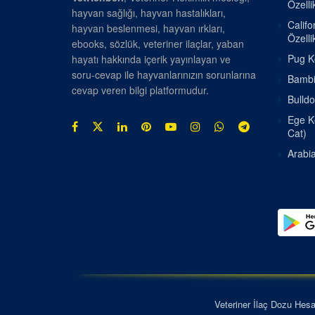
Özellik
hayvan sağlığı, hayvan hastalıkları,
Califo
hayvan beslenmesi, hayvan ırkları,
Özellik
ebooks, sözlük, veteriner ilaçlar, yaban
Pug Kö
hayatı hakkında içerik yayınlayan ve
soru-cevap ile hayvanlarınızın sorunlarına
Bambin
cevap veren bilgi platformudur.
Bulldo
Ege Ke
Cat)
Arabia
Veteriner İlaç Dozu Hes