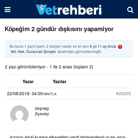
Köpeğim 2 gündür dışkısını yapamiyor
Bu konu 1 yanıt içerir, 2 izleyen vardır ve en son
6 yıl 11 ay önce
Vet. Hek. Dursunali Şimşek
tarafından güncellenmiştir.
2 yazı görüntüleniyor - 1 ile 2 arası (toplam 2)
Yazar
Yazılar
22/08/2019: 04:00
#20235
YANITLA
zeynep
Ziyaretçi
kızımın ishal kusma sikayetleri vardi,tedavindeyiz şuan ama