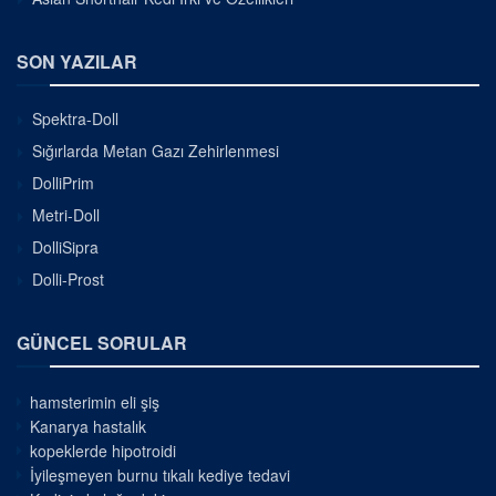
SON YAZILAR
Spektra-Doll
Sığırlarda Metan Gazı Zehirlenmesi
DolliPrim
Metri-Doll
DolliSipra
Dolli-Prost
GÜNCEL SORULAR
hamsterimin eli şiş
Kanarya hastalık
kopeklerde hipotroidi
İyileşmeyen burnu tıkalı kediye tedavi