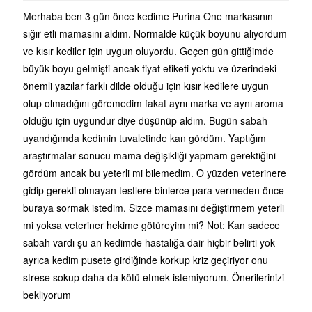
Merhaba ben 3 gün önce kedime Purina One markasının
sığır etli mamasını aldım. Normalde küçük boyunu alıyordum
ve kısır kediler için uygun oluyordu. Geçen gün gittiğimde
büyük boyu gelmişti ancak fiyat etiketi yoktu ve üzerindeki
önemli yazılar farklı dilde olduğu için kısır kedilere uygun
olup olmadığını göremedim fakat aynı marka ve aynı aroma
olduğu için uygundur diye düşünüp aldım. Bugün sabah
uyandığımda kedimin tuvaletinde kan gördüm. Yaptığım
araştırmalar sonucu mama değişikliği yapmam gerektiğini
gördüm ancak bu yeterli mi bilemedim. O yüzden veterinere
gidip gerekli olmayan testlere binlerce para vermeden önce
buraya sormak istedim. Sizce mamasını değiştirmem yeterli
mi yoksa veteriner hekime götüreyim mi? Not: Kan sadece
sabah vardı şu an kedimde hastalığa dair hiçbir belirti yok
ayrıca kedim pusete girdiğinde korkup kriz geçiriyor onu
strese sokup daha da kötü etmek istemiyorum. Önerilerinizi
bekliyorum