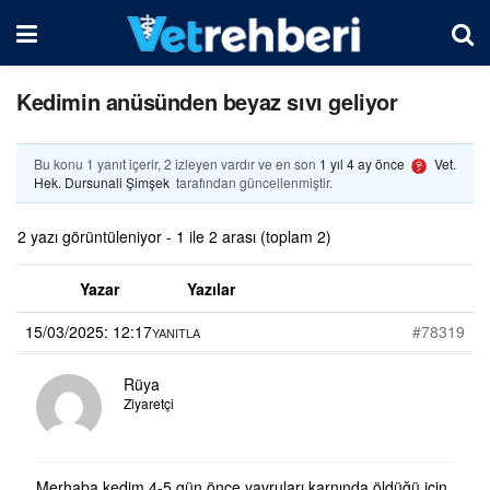
Kedimin anüsünden beyaz sıvı geliyor
Bu konu 1 yanıt içerir, 2 izleyen vardır ve en son
1 yıl 4 ay önce
Vet.
Hek. Dursunali Şimşek
tarafından güncellenmiştir.
2 yazı görüntüleniyor - 1 ile 2 arası (toplam 2)
Yazar
Yazılar
15/03/2025: 12:17
#78319
YANITLA
Rüya
Ziyaretçi
Merhaba kedim 4-5 gün önce yavruları karnında öldüğü için