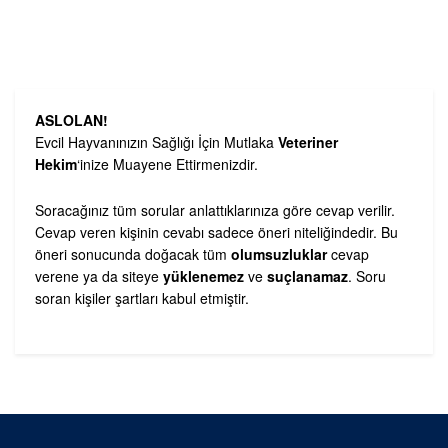
ASLOLAN!
Evcil Hayvanınızın Sağlığı İçin Mutlaka
Veteriner
Hekim
‘inize Muayene Ettirmenizdir.
Soracağınız tüm sorular anlattıklarınıza göre cevap verilir.
Cevap veren kişinin cevabı sadece öneri niteliğindedir. Bu
öneri sonucunda doğacak tüm
olumsuzluklar
cevap
verene ya da siteye
yüklenemez
ve
suçlanamaz
. Soru
soran kişiler şartları kabul etmiştir.