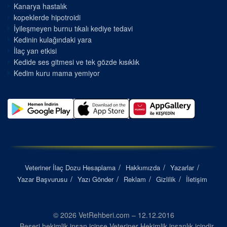
Kanarya hastalık
kopeklerde hipotroidi
İyileşmeyen burnu tıkalı kediye tedavi
Kedinin kulağındaki yara
İlaç yan etkisi
Kedide ses gitmesi ve tek gözde kısıklık
Kedim kuru mama yemiyor
Veteriner İlaç Dozu Hesaplama
Hakkımızda
Yazarlar
Yazar Başvurusu
Yazı Gönder
Reklam
Gizlilik
İletişim
© 2026 VetRehberi.com – 12.12.2016
Beşeri hekimlik insan içinse Veteriner Hekimlik insanlık içindir...