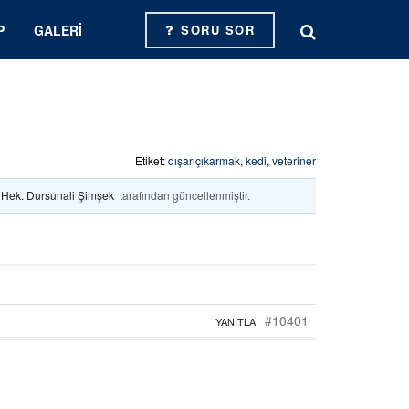
P
GALERI
SORU SOR
Etiket:
dışarıçıkarmak
,
kedi
,
veteriner
. Hek. Dursunali Şimşek
tarafından güncellenmiştir.
#10401
YANITLA