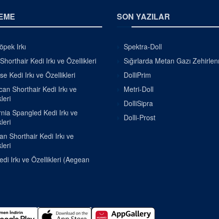
EME
SON YAZILAR
pek Irkı
Spektra-Doll
Shorthair Kedi Irkı ve Özellikleri
Sığırlarda Metan Gazı Zehirle
se Kedi Irkı ve Özellikleri
DolliPrim
an Shorthair Kedi Irkı ve
Metri-Doll
leri
DolliSipra
rnia Spangled Kedi Irkı ve
Dolli-Prost
leri
ian Shorthair Kedi Irkı ve
leri
di Irkı ve Özellikleri (Aegean