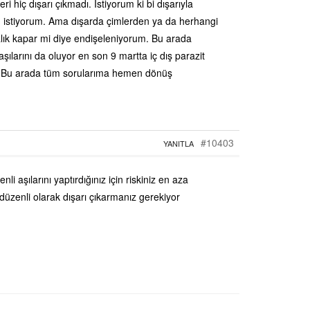
i hiç dışarı çıkmadı. Istiyorum ki bi dışarıyla
n istiyorum. Ama dışarda çimlerden ya da herhangi
alık kapar mi diye endişeleniyorum. Bu arada
şılarını da oluyor en son 9 martta iç dış parazit
m ? Bu arada tüm sorularıma hemen dönüş
#10403
YANITLA
li aşılarını yaptırdığınız için riskiniz en aza
düzenli olarak dışarı çıkarmanız gerekiyor