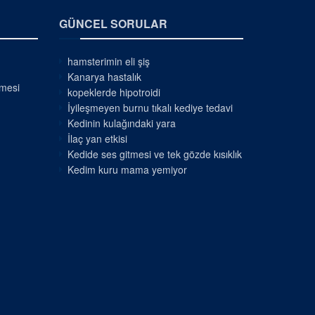
GÜNCEL SORULAR
hamsterimin eli şiş
Kanarya hastalık
nmesi
kopeklerde hipotroidi
İyileşmeyen burnu tıkalı kediye tedavi
Kedinin kulağındaki yara
İlaç yan etkisi
Kedide ses gitmesi ve tek gözde kısıklık
Kedim kuru mama yemiyor