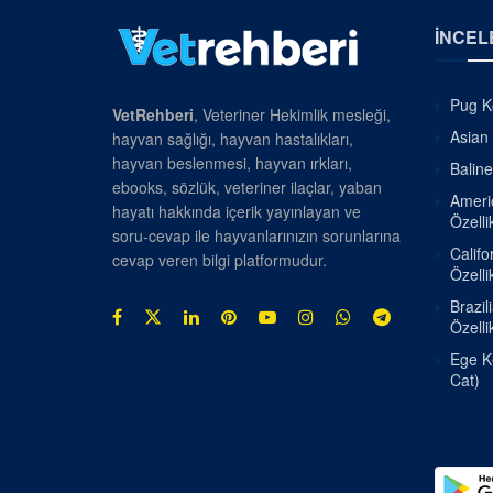
İNCEL
Pug Kö
VetRehberi
, Veteriner Hekimlik mesleği,
Asian 
hayvan sağlığı, hayvan hastalıkları,
hayvan beslenmesi, hayvan ırkları,
Baline
ebooks, sözlük, veteriner ilaçlar, yaban
Americ
hayatı hakkında içerik yayınlayan ve
Özellik
soru-cevap ile hayvanlarınızın sorunlarına
Califo
cevap veren bilgi platformudur.
Özellik
Brazil
Özellik
Ege Ke
Cat)