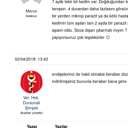
7 aylık tekir bir kedim var. Doğduğundan ber
tanışsın. 4 duvardan daha fazlasını görsü
Merve
bir yerden mikrop parazit ya da kötü hast
Katılımcı
kedimin tüm aşıları tam 2 ayda bir parazit a
aşısını oldu. Sizce dışarı çıkarmalı mıyı
yapıyorsunuz çok teşekkürler 🙂
02/04/2018: 13:43
endişeleriniz de haklı olmakla beraber düzen
indirilmişsiniz bununla beraber bana göre 
Vet. Hek.
Dursunali
Şimşek
Anahtar yönetici
Yazar
Yazılar