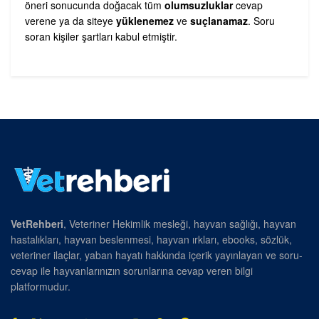
öneri sonucunda doğacak tüm
olumsuzluklar
cevap
verene ya da siteye
yüklenemez
ve
suçlanamaz
. Soru
soran kişiler şartları kabul etmiştir.
VetRehberi
, Veteriner Hekimlik mesleği, hayvan sağlığı, hayvan
hastalıkları, hayvan beslenmesi, hayvan ırkları, ebooks, sözlük,
veteriner ilaçlar, yaban hayatı hakkında içerik yayınlayan ve soru-
cevap ile hayvanlarınızın sorunlarına cevap veren bilgi
platformudur.