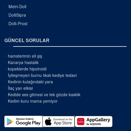
Metri-Doll
DolliSipra
Dolli-Prost
GÜNCEL SORULAR
hamsterimin eli şiş
Kanarya hastalık
kopeklerde hipotroidi
İyileşmeyen burnu tıkalı kediye tedavi
Kedinin kulağındaki yara
İlaç yan etkisi
Kedide ses gitmesi ve tek gözde kısıklık
Kedim kuru mama yemiyor