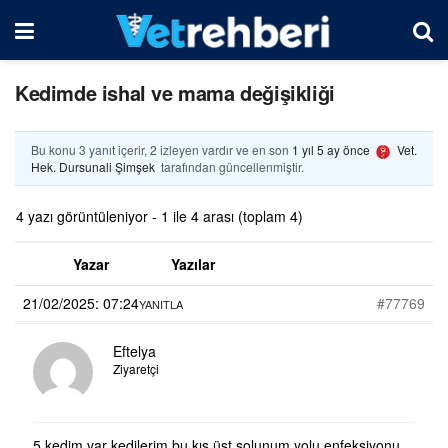
Kedimde ishal ve mama değişikliği
Bu konu 3 yanıt içerir, 2 izleyen vardır ve en son
1 yıl 5 ay önce
Vet.
Hek. Dursunali Şimşek
tarafından güncellenmiştir.
4 yazı görüntüleniyor - 1 ile 4 arası (toplam 4)
Yazar
Yazılar
21/02/2025: 07:24
#77769
YANITLA
Eftelya
Ziyaretçi
5 kedim var kedilerim bu kış üst solunum yolu enfeksiyonu