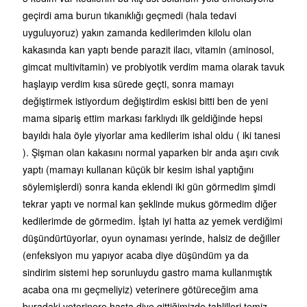
geçirdi ama burun tıkanıklığı geçmedi (hala tedavi
uyguluyoruz) yakın zamanda kedilerimden kilolu olan
kakasında kan yaptı bende parazit ilacı, vitamin (aminosol,
gimcat multivitamin) ve probiyotik verdim mama olarak tavuk
haşlayıp verdim kısa sürede geçti, sonra mamayı
değiştirmek istiyordum değiştirdim eskisi bitti ben de yeni
mama sipariş ettim markası farklıydı ilk geldiğinde hepsi
bayıldı hala öyle yiyorlar ama kedilerim ishal oldu ( iki tanesi
). Şişman olan kakasını normal yaparken bir anda aşırı cıvık
yaptı (mamayı kullanan küçük bir kesim ishal yaptığını
söylemişlerdi) sonra kanda eklendi iki gün görmedim şimdi
tekrar yaptı ve normal kan şeklinde mukus görmedim diğer
kedilerimde de görmedim. İştah iyi hatta az yemek verdiğimi
düşündürtüyorlar, oyun oynaması yerinde, halsiz de değiller
(enfeksiyon mu yapıyor acaba diye düşündüm ya da
sindirim sistemi hep sorunluydu gastro mama kullanmıştık
acaba ona mı geçmeliyiz) veterinere götüreceğim ama
buradaki veterinere hasta diye gittiğimizde tahlilleri temiz