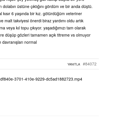
in dolabın üstüne çıktığını gördüm ve bir anda düştü.
 kısır 6 yaşında bir kız. götürdüğüm veteriner
 malt takviyesi önerdi biraz yardımı oldu artık
 veya kıl topu çıkıyor. yaşadığımızı tam olarak
ere düşüp gözleri tamamen açık titreme vs olmuyor
m davranışları normal
#84072
YANITLA
09df840e-3701-410e-9229-dc5ad1882723.mp4