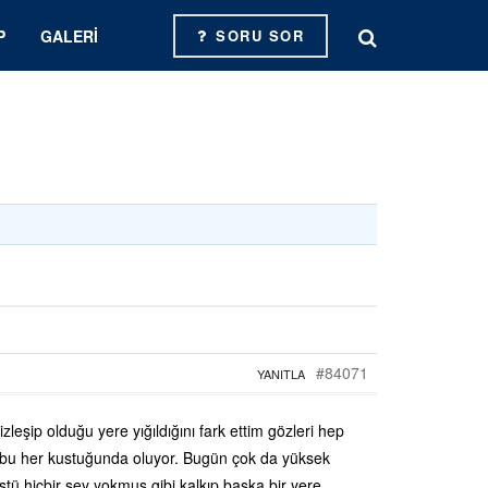
P
GALERI
SORU SOR
#84071
YANITLA
eşip olduğu yere yığıldığını fark ettim gözleri hep
. bu her kustuğunda oluyor. Bugün çok da yüksek
ştü hiçbir şey yokmuş gibi kalkıp başka bir yere