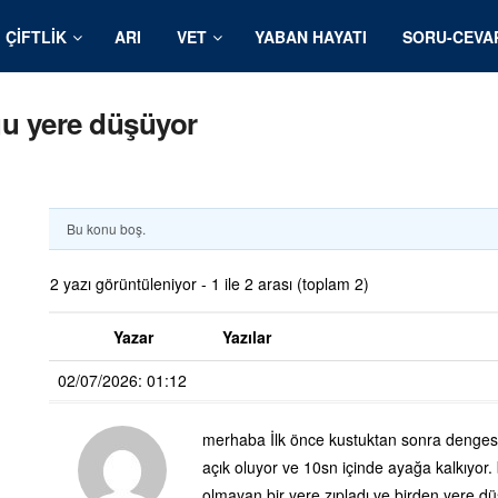
ÇIFTLIK
ARI
VET
YABAN HAYATI
SORU-CEVA
u yere düşüyor
Bu konu boş.
2 yazı görüntüleniyor - 1 ile 2 arası (toplam 2)
Yazar
Yazılar
02/07/2026: 01:12
merhaba İlk önce kustuktan sonra dengesizl
açık oluyor ve 10sn içinde ayağa kalkıyor
olmayan bir yere zıpladı ve birden yere dü