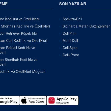
EME
SON YAZILAR
o Kedi Irkı ve Özellikleri
Spektra-Doll
h Shorthair Kedi Irkı ve Özellikleri
Sığırlarda Metan Gazı Zehirle
or Retriever Köpek Irkı
DolliPrim
an Curl Kedi Irkı ve Özellikleri
Metri-Doll
an Bobtail Kedi Irkı ve
DolliSipra
leri
Dolli-Prost
ian Shorthair Kedi Irkı ve
leri
di Irkı ve Özellikleri (Aegean