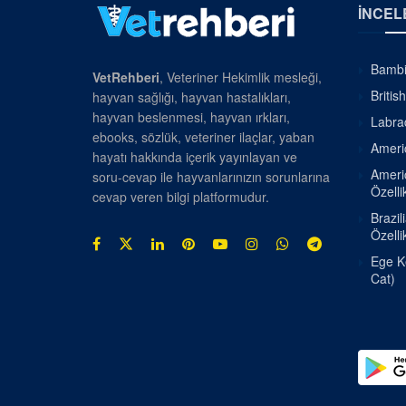
İNCEL
Bambin
VetRehberi
, Veteriner Hekimlik mesleği,
Britis
hayvan sağlığı, hayvan hastalıkları,
hayvan beslenmesi, hayvan ırkları,
Labrad
ebooks, sözlük, veteriner ilaçlar, yaban
Americ
hayatı hakkında içerik yayınlayan ve
Americ
soru-cevap ile hayvanlarınızın sorunlarına
Özellik
cevap veren bilgi platformudur.
Brazil
Özellik
Ege Ke
Cat)