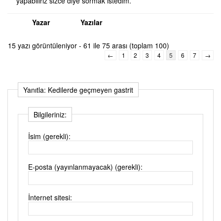
yapabiliriz sizce diye sormak istedim.
Yazar
Yazılar
15 yazı görüntüleniyor - 61 ile 75 arası (toplam 100)
←
1
2
3
4
5
6
7
→
Yanıtla: Kedilerde geçmeyen gastrit
Bilgileriniz:
İsim (gerekli):
E-posta (yayınlanmayacak) (gerekli):
İnternet sitesi: