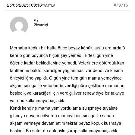
25/05/2025: 09:16
#79715
YANITLA
ay
Ziyaretçi
Merhaba kedim bir hafta önce beyaz köpük kustu ard arda 3
kere o gün boyunca hiçbir şey yemedi. Ertesi gün yine
öğlene kadar bekledik yine yemedi. Veterinere götürdük kan
tahlillerine bakıldı karaciğer yağlanması var dendi ve kusma
önleyici iğne yapıldı. O gün yine tüm gün mama yemeyince
akşam şırınga ile veterinerin verdiği püre şeklinde mamadan
besledik ve karaciğeri için verdiği liver renew diye bir takviye
var onu kullanmaya başladık.
Kendi kendine mama yemiyordu ama su içmeye tuvalete
gitmeye devam ediyordu mamayı ben şırınga ile sabah
akşam vermeye devam ettim tekrar beyaz köpük kusmaya
başladı. Bu sefer de antepsin şurup kullanmaya başladık