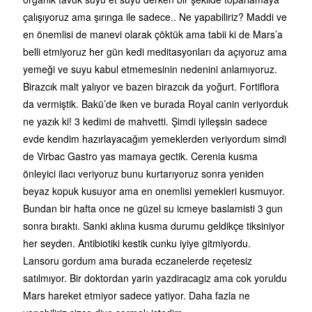
çalışıyoruz ama şırınga ile sadece.. Ne yapabiliriz? Maddi ve
en önemlisi de manevi olarak çöktük ama tabii ki de Mars’a
belli etmiyoruz her gün kedi meditasyonları da açıyoruz ama
yemeği ve suyu kabul etmemesinin nedenini anlamıyoruz.
Birazcık malt yalıyor ve bazen birazcık da yoğurt. Fortiflora
da vermiştik. Bakü’de iken ve burada Royal canin veriyorduk
ne yazık ki! 3 kedimi de mahvetti. Şimdi iyileşsin sadece
evde kendim hazırlayacağım yemeklerden veriyordum simdi
de Virbac Gastro yas mamaya gectik. Cerenia kusma
önleyici ilacı veriyoruz bunu kurtarıyoruz sonra yeniden
beyaz kopuk kusuyor ama en onemlisi yemekleri kusmuyor.
Bundan bir hafta once ne güzel su icmeye baslamisti 3 gun
sonra bıraktı. Sanki aklına kusma durumu geldikçe tiksiniyor
her seyden. Antibiotiki kestik cunku iyiye gitmiyordu.
Lansoru gordum ama burada eczanelerde reçetesiz
satılmıyor. Bir doktordan yarin yazdiracagiz ama cok yoruldu
Mars hareket etmiyor sadece yatiyor. Daha fazla ne