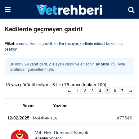
Kedilerde geçmeyen gastrit
Etiket:
cerenia
,
kedim gastrit
,
kedim kusuyor
,
kedimin midesi bozulmuş
,
osetron
Bu konu 99 yanıt içerir, 2 izleyen vardır ve en son
1 ay önce
Ayla
tarafından güncellenmiştir.
15 yazı görüntüleniyor - 61 ile 75 arası (toplam 100)
←
1
2
3
4
5
6
7
→
Yazar
Yazılar
12/02/2025: 14:44
#77545
YANITLA
Vet. Hek. Dursunali Şimşek
Anahtar yönetici