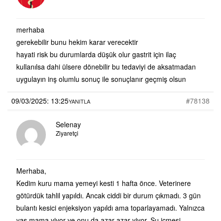
merhaba
gerekebilir bunu hekim karar verecektir
hayati risk bu durumlarda düşük olur gastrit için ilaç
kullanılsa dahi ülsere dönebilir bu tedaviyi de aksatmadan
uygulayın inş olumlu sonuç ile sonuçlanır geçmiş olsun
09/03/2025: 13:25
#78138
YANITLA
Selenay
Ziyaretçi
Merhaba,
Kedim kuru mama yemeyi kesti 1 hafta önce. Veterinere
götürdük tahlil yapıldı. Ancak ciddi bir durum çıkmadı. 3 gün
bulantı kesici enjeksiyon yapıldı ama toparlayamadı. Yalnızca
yaş mama yiyor ve onu da azar azar yiyor. Su içmesi