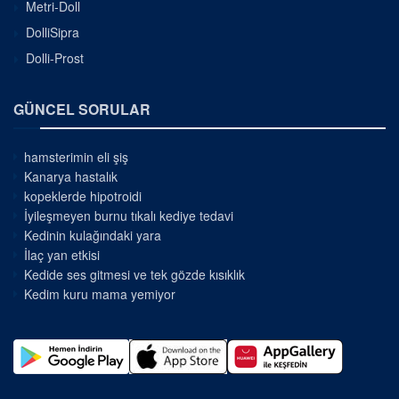
Metri-Doll
DolliSipra
Dolli-Prost
GÜNCEL SORULAR
hamsterimin eli şiş
Kanarya hastalık
kopeklerde hipotroidi
İyileşmeyen burnu tıkalı kediye tedavi
Kedinin kulağındaki yara
İlaç yan etkisi
Kedide ses gitmesi ve tek gözde kısıklık
Kedim kuru mama yemiyor