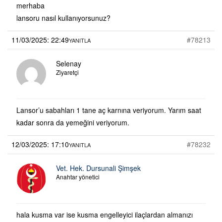
merhaba
lansoru nasıl kullanıyorsunuz?
11/03/2025: 22:49
#78213
YANITLA
Selenay
Ziyaretçi
Lansor’u sabahları 1 tane aç karnına veriyorum. Yarım saat
kadar sonra da yemeğini veriyorum.
12/03/2025: 17:10
#78232
YANITLA
Vet. Hek. Dursunali Şimşek
Anahtar yönetici
hala kusma var ise kusma engelleyici ilaçlardan almanızı