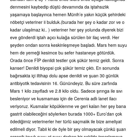
denmesini kaybedip düştü devamında da iştahsızlık
yaşamaya başlayınca hemen Münih’e yakın küçük şehirdeki
nöbetçi veteriner ii bulduk.(burada her şey o kadar zor ve o
kadar ulaşılmaz ki.. ) veteriner her şey yolunda diyerek bizi
eve gönderdi iştah açıcı kulağa sürülen bir ilaç verdi. Her
şeyden ondan sonra keskinleşmeye başladı. Mars hem suyu
hem de yemeği kesimce bu sefer hastaneye götürdük.
Orada önce FİP denildi testler çok şükür temiz geldi. Sonra
kanser! Denildi biyopsi çok şükür temiz çıktı. En sonunda
bağırsakta içi iltihap dolu apse denildi ve şuan 30 günlük
antibiyotik tedavisinin 16. Günündeyiz. Bu süre zarfında
Mars 1 kilo zayıfladı ve 2.8 kilo oldu. Sadece şırınga ile sıvı
besleniyor ve kusmaması için de Cerenia adlı lanet ilacı
veriyoruz. Kusmalar köpüklenme ve geri kalan her şey bana
gastrit olabileceğini söylerken burada 1000+ Euro’dan çok
ödediğimiz veterinerler her türlü saçmalık ile bize ameliyat
edilmeli diyor. Tabii ki de öyle bir şey olmayacak çünkü şuan
organik tavuk suyu et suyu derken bir şekilde toparlamaya