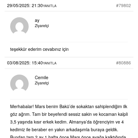
29/05/2025: 21:30
#79802
YANITLA
ay
Ziyaretçi
teşekkür ederim cevabınız için
03/08/2025: 15:40
#80886
YANITLA
Cemile
Ziyaretçi
Merhabalar! Mars benim Bakü’de sokaktan sahiplendiğim ilk
göz ağrım. Tam bir beyefendi sessiz sakin ve kocaman kalpli
3,5 yaşında kısır erkek kedim. Almanya’da öğrenciyim ve 4
kedimiz ile beraber en yakın arkadaşımla buraya geldik.
Bundan tam 2 ay 1 hafta önce Mars önce ayağa kalktığında