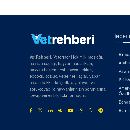
İNCEL
Birman
VetRehberi
, Veteriner Hekimlik mesleği,
Arabia
hayvan sağlığı, hayvan hastalıkları,
hayvan beslenmesi, hayvan ırkları,
Asian 
ebooks, sözlük, veteriner ilaçlar, yaban
Britis
hayatı hakkında içerik yayınlayan ve
Americ
soru-cevap ile hayvanlarınızın sorunlarına
Özellik
cevap veren bilgi platformudur.
Bengal
Burmil