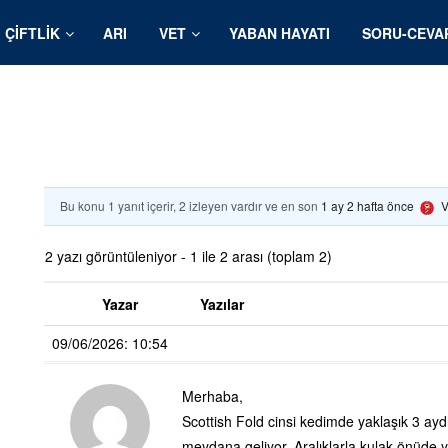
ÇIFTLIK
ARI
VET
YABAN HAYATI
SORU-CEVA
Bu konu 1 yanıt içerir, 2 izleyen vardır ve en son
1 ay 2 hafta önce
V
2 yazı görüntüleniyor - 1 ile 2 arası (toplam 2)
Yazar
Yazılar
09/06/2026: 10:54
Merhaba,
Scottish Fold cinsi kedimde yaklaşık 3 ay
meydana geliyor. Aralıklarla kulak önüde y