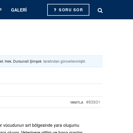
P
GALERI
SORU SOR
et. Hek. Dursunali Şimşek
tarafından güncellenmiştir.
#83931
YANITLA
dır vücudunun sırt bölgesinde yara oluşumu
ara oluyor. Veterinere gittim ve bana mantar