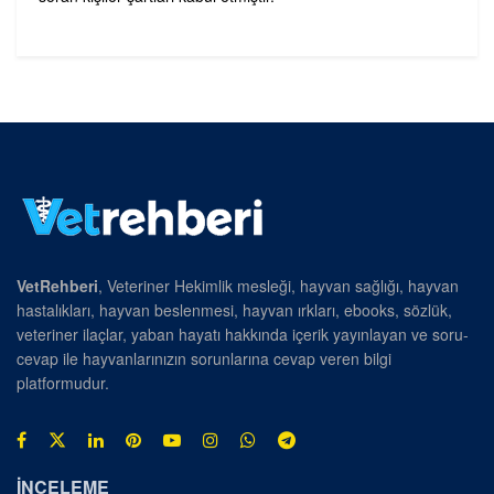
VetRehberi
, Veteriner Hekimlik mesleği, hayvan sağlığı, hayvan
hastalıkları, hayvan beslenmesi, hayvan ırkları, ebooks, sözlük,
veteriner ilaçlar, yaban hayatı hakkında içerik yayınlayan ve soru-
cevap ile hayvanlarınızın sorunlarına cevap veren bilgi
platformudur.
İNCELEME