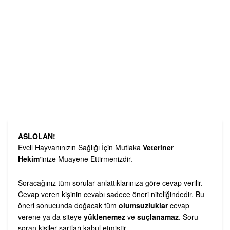
ASLOLAN!
Evcil Hayvanınızın Sağlığı İçin Mutlaka
Veteriner
Hekim
‘inize Muayene Ettirmenizdir.
Soracağınız tüm sorular anlattıklarınıza göre cevap verilir.
Cevap veren kişinin cevabı sadece öneri niteliğindedir. Bu
öneri sonucunda doğacak tüm
olumsuzluklar
cevap
verene ya da siteye
yüklenemez
ve
suçlanamaz
. Soru
soran kişiler şartları kabul etmiştir.