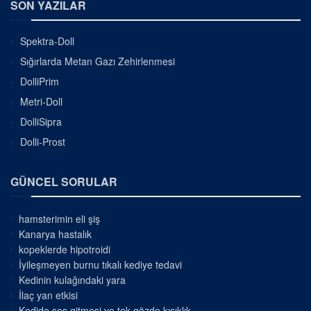
SON YAZILAR
Spektra-Doll
Sığırlarda Metan Gazı Zehirlenmesi
DolliPrim
Metri-Doll
DolliSipra
Dolli-Prost
GÜNCEL SORULAR
hamsterimin eli şiş
Kanarya hastalık
kopeklerde hipotroidi
İyileşmeyen burnu tıkalı kediye tedavi
Kedinin kulağındaki yara
İlaç yan etkisi
Kedide ses gitmesi ve tek gözde kısıklık