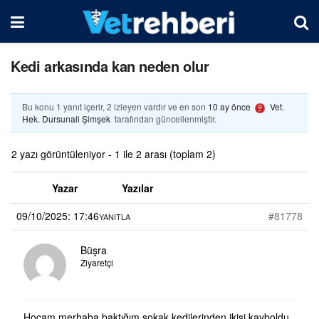
Kedi arkasında kan neden olur
Bu konu 1 yanıt içerir, 2 izleyen vardır ve en son
10 ay önce
Vet.
Hek. Dursunali Şimşek
tarafından güncellenmiştir.
2 yazı görüntüleniyor - 1 ile 2 arası (toplam 2)
Yazar
Yazılar
09/10/2025: 17:46
#81778
YANITLA
Büşra
Ziyaretçi
Hocam merhaba baktığım sokak kedilerinden ikisi kayboldu