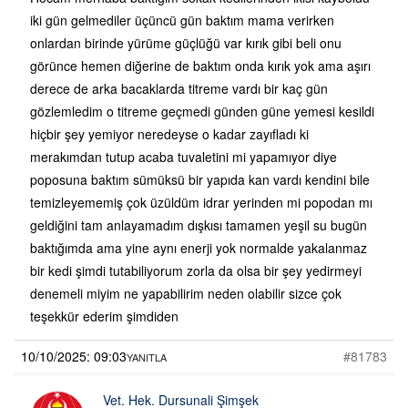
iki gün gelmediler üçüncü gün baktım mama verirken
onlardan birinde yürüme güçlüğü var kırık gibi beli onu
görünce hemen diğerine de baktım onda kırık yok ama aşırı
derece de arka bacaklarda titreme vardı bir kaç gün
gözlemledim o titreme geçmedi günden güne yemesi kesildi
hiçbir şey yemiyor neredeyse o kadar zayıfladı ki
merakımdan tutup acaba tuvaletini mi yapamıyor diye
poposuna baktım sümüksü bir yapıda kan vardı kendini bile
temizleyememiş çok üzüldüm idrar yerinden mi popodan mı
geldiğini tam anlayamadım dışkısı tamamen yeşil su bugün
baktığımda ama yine aynı enerji yok normalde yakalanmaz
bir kedi şimdi tutabiliyorum zorla da olsa bir şey yedirmeyi
denemeli miyim ne yapabilirim neden olabilir sizce çok
teşekkür ederim şimdiden
10/10/2025: 09:03
#81783
YANITLA
Vet. Hek. Dursunali Şimşek