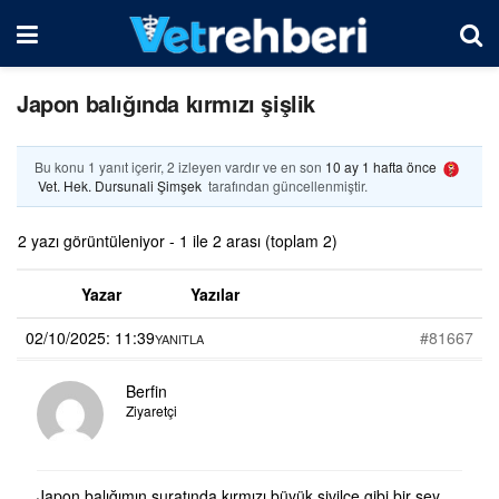
Japon balığında kırmızı şişlik
Bu konu 1 yanıt içerir, 2 izleyen vardır ve en son
10 ay 1 hafta önce
Vet. Hek. Dursunali Şimşek
tarafından güncellenmiştir.
2 yazı görüntüleniyor - 1 ile 2 arası (toplam 2)
Yazar
Yazılar
02/10/2025: 11:39
#81667
YANITLA
Berfin
Ziyaretçi
Japon balığımın suratında kırmızı büyük sivilce gibi bir şey