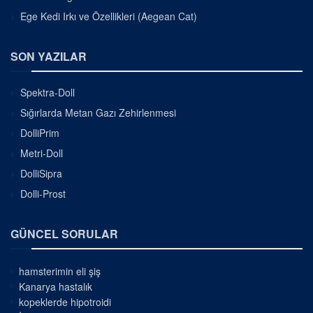
Ege Kedi Irkı ve Özellikleri (Aegean Cat)
SON YAZILAR
Spektra-Doll
Sığırlarda Metan Gazı Zehirlenmesi
DolliPrim
Metri-Doll
DolliSipra
Dolli-Prost
GÜNCEL SORULAR
hamsterimin eli şiş
Kanarya hastalık
kopeklerde hipotroidi