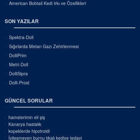
American Bobtail Kedi Irkı ve Özellikleri
SON YAZILAR
Spektra-Doll
Sığırlarda Metan Gazı Zehirlenmesi
DolliPrim
Metri-Doll
DolliSipra
Dolli-Prost
GÜNCEL SORULAR
hamsterimin eli şiş
Kanarya hastalık
kopeklerde hipotroidi
İyileşmeyen burnu tıkalı kediye tedavi