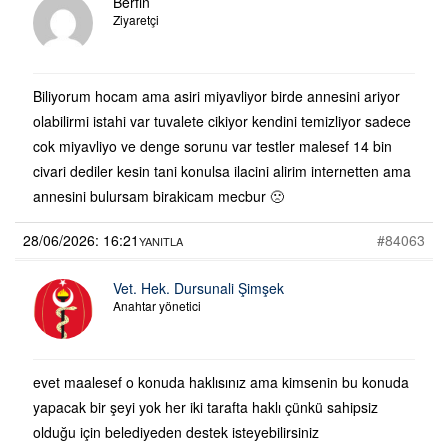
Berfin
Ziyaretçi
Biliyorum hocam ama asiri miyavliyor birde annesini ariyor
olabilirmi istahi var tuvalete cikiyor kendini temizliyor sadece
cok miyavliyo ve denge sorunu var testler malesef 14 bin
civari dediler kesin tani konulsa ilacini alirim internetten ama
annesini bulursam birakicam mecbur 🙁
28/06/2026: 16:21
#84063
YANITLA
Vet. Hek. Dursunali Şimşek
Anahtar yönetici
evet maalesef o konuda haklısınız ama kimsenin bu konuda
yapacak bir şeyi yok her iki tarafta haklı çünkü sahipsiz
olduğu için belediyeden destek isteyebilirsiniz