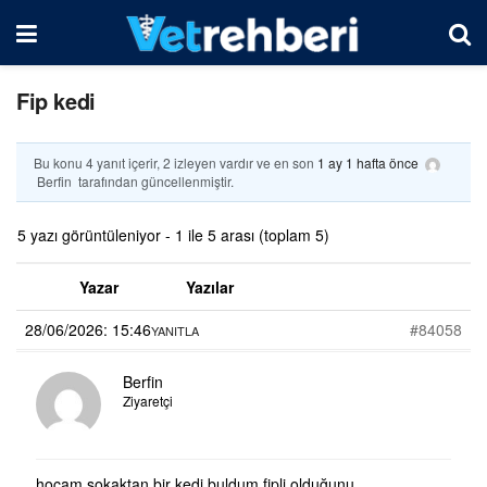
Fip kedi
Bu konu 4 yanıt içerir, 2 izleyen vardır ve en son
1 ay 1 hafta önce
Berfin
tarafından güncellenmiştir.
5 yazı görüntüleniyor - 1 ile 5 arası (toplam 5)
Yazar
Yazılar
28/06/2026: 15:46
#84058
YANITLA
Berfin
Ziyaretçi
hocam sokaktan bir kedi buldum fipli olduğunu