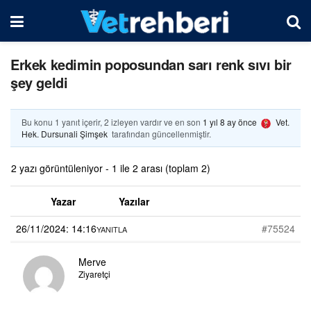
Erkek kedimin poposundan sarı renk sıvı bir
şey geldi
Bu konu 1 yanıt içerir, 2 izleyen vardır ve en son
1 yıl 8 ay önce
Vet.
Hek. Dursunali Şimşek
tarafından güncellenmiştir.
2 yazı görüntüleniyor - 1 ile 2 arası (toplam 2)
Yazar
Yazılar
26/11/2024: 14:16
#75524
YANITLA
Merve
Ziyaretçi