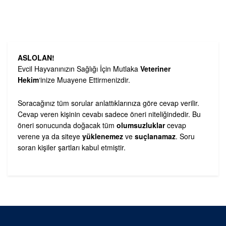
ASLOLAN!
Evcil Hayvanınızın Sağlığı İçin Mutlaka
Veteriner
Hekim
‘inize Muayene Ettirmenizdir.
Soracağınız tüm sorular anlattıklarınıza göre cevap verilir.
Cevap veren kişinin cevabı sadece öneri niteliğindedir. Bu
öneri sonucunda doğacak tüm
olumsuzluklar
cevap
verene ya da siteye
yüklenemez
ve
suçlanamaz
. Soru
soran kişiler şartları kabul etmiştir.