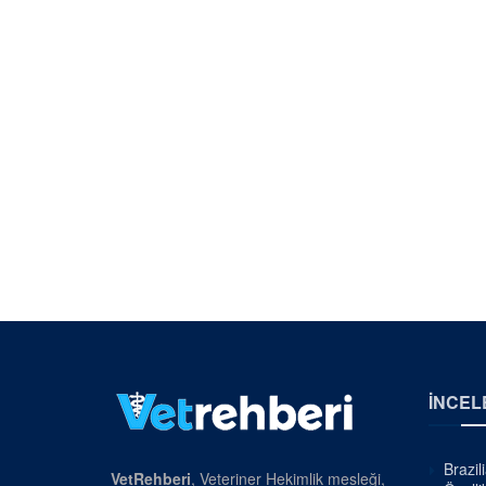
İNCEL
Brazil
VetRehberi
, Veteriner Hekimlik mesleği,