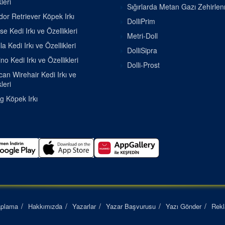
leri
Sığırlarda Metan Gazı Zehirle
or Retriever Köpek Irkı
DolliPrim
se Kedi Irkı ve Özellikleri
Metri-Doll
la Kedi Irkı ve Özellikleri
DolliSipra
o Kedi Irkı ve Özellikleri
Dolli-Prost
an Wirehair Kedi Irkı ve
leri
g Köpek Irkı
aplama
Hakkımızda
Yazarlar
Yazar Başvurusu
Yazı Gönder
Rek