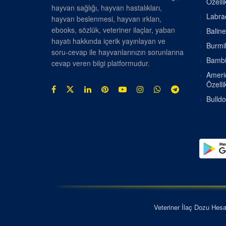
Özellik
hayvan sağlığı, hayvan hastalıkları,
Labrad
hayvan beslenmesi, hayvan ırkları,
ebooks, sözlük, veteriner ilaçlar, yaban
Baline
hayatı hakkında içerik yayınlayan ve
Burmil
soru-cevap ile hayvanlarınızın sorunlarına
Bambin
cevap veren bilgi platformudur.
Americ
Özellik
Bulldo
Veteriner İlaç Dozu Hes