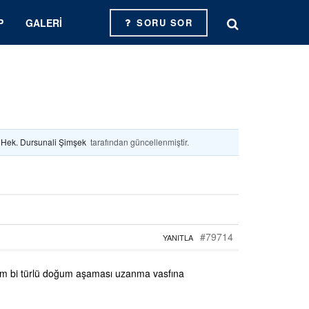
P
GALERI
SORU SOR
. Hek. Dursunali Şimşek
tarafından güncellenmiştir.
#79714
YANITLA
em bi türlü doğum aşaması uzanma vasfına