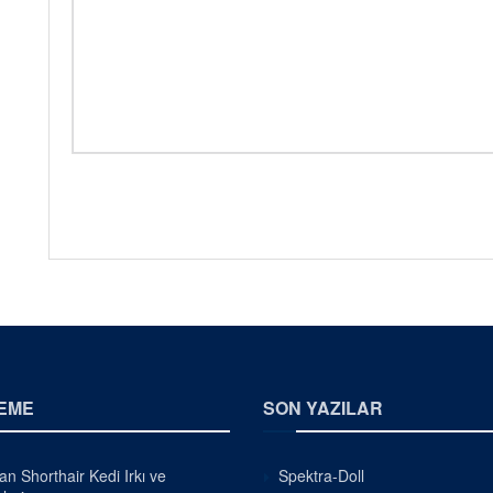
EME
SON YAZILAR
ian Shorthair Kedi Irkı ve
Spektra-Doll