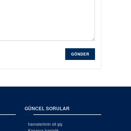
GÖNDER
GÜNCEL SORULAR
hamsterimin eli şiş
Kanarya hastalık