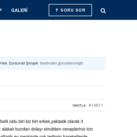
P
GALERI
SORU SOR
. Hek. Dursunali Şimşek
tarafından güncellenmiştir.
#14811
YANITLA
elli oldu biri kiz biri erkek,yaklasik olarak 3
e alakalı bundan dolayı simdiden cevaplariniz icin
aftadir ev icerisinde cok tedirgin hareketlerde