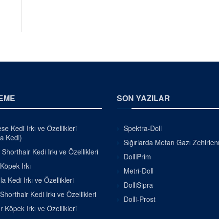
EME
SON YAZILAR
e Kedi Irkı ve Özellikleri
Spektra-Doll
a Kedi)
Sığırlarda Metan Gazı Zehirle
h Shorthair Kedi Irkı ve Özellikleri
DolliPrim
 Köpek Irkı
Metri-Doll
la Kedi Irkı ve Özellikleri
DolliSipra
Shorthair Kedi Irkı ve Özellikleri
Dolli-Prost
r Köpek Irkı ve Özellikleri