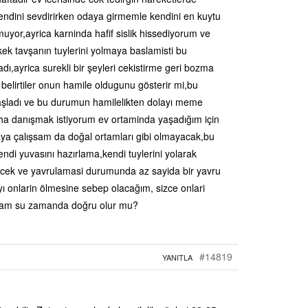
ndini sevdirirken odaya girmemle kendini en kuytu
yor,ayrica karninda hafif sislik hissediyorum ve
ek tavşanın tuylerini yolmaya baslamisti bu
,ayrica surekli bir şeyleri cekistirme geri bozma
elirtiler onun hamile oldugunu gösterir mi,bu
başladı ve bu durumun hamilelikten dolayı meme
aha danışmak istiyorum ev ortaminda yaşadığım için
aya çalışsam da doğal ortamları gibi olmayacak,bu
ndi yuvasını hazırlama,kendi tuylerini yolarak
ecek ve yavrulamasi durumunda az sayida bir yavru
 onlarin ölmesine sebep olacağım, sizce onlari
kmam su zamanda doğru olur mu?
#14819
YANITLA