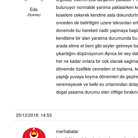
bulunuyor normalde yanima yaklasirken ke
Eda
koselere cekerek kendine asla dokundurtmu
Ziyaretçi
onceden de belirttigim uzere tekrardan erk
donemde bu hareketi nadir yapmaya başladı
kendisine bir alan yaratma durumunda bu b
arada elime et beni gibi seyler gelmeye 
çıkardığını düşünüyorum.Ayrıca bir sey d
her ne kadar onlara bir cok olanak saglm
dönemde özellikle cevreden ot toplama, ke
yaptığı yuvaya koyma dönemleri de geçir
veremeyecek ve belki ev ortamindan dolayı
dogal yasama durumu olan ciftlige bıra
25/12/2018: 14:53
merhabalar