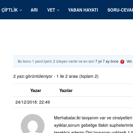
ÇIFTLIK
ARI
VET
YABAN HAYATI
SORU-CEVA
Bu konu 1 yanıt içerir, 2 izleyen vardır ve en son
7 yıl 7 ay önce
Vet
2 yazı görüntüleniyor - 1 ile 2 arası (toplam 2)
Yazar
Yazılar
24/12/2018: 22:49
Merhabalar,iki tavşanım var ve cinsiyetleri b
aylıklar,sorum gebelige iliskin supheleriml
teşekkür ederim.Disi tavşanım yaklasik 1 h