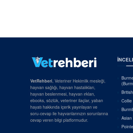
İNCEL
Burmes
VetRehberi
, Veteriner Hekimlik mesleği,
(Burm
hayvan sağlığı, hayvan hastalıkları,
Britis
hayvan beslenmesi, hayvan ırkları,
ebooks, sözlük, veteriner ilaçlar, yaban
Collie
hayatı hakkında içerik yayınlayan ve
Burmil
soru-cevap ile hayvanlarınızın sorunlarına
Asian 
cevap veren bilgi platformudur.
Pointe