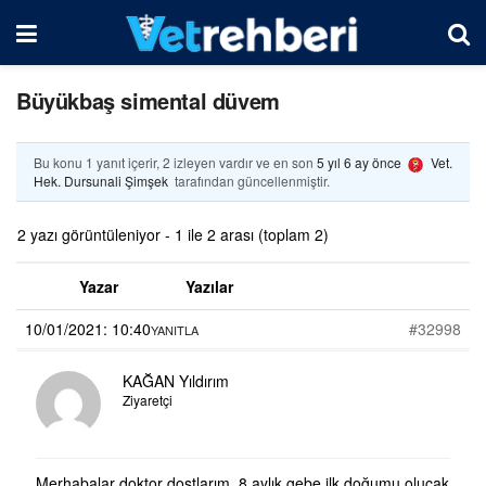
Büyükbaş simental düvem
Bu konu 1 yanıt içerir, 2 izleyen vardır ve en son
5 yıl 6 ay önce
Vet.
Hek. Dursunali Şimşek
tarafından güncellenmiştir.
2 yazı görüntüleniyor - 1 ile 2 arası (toplam 2)
Yazar
Yazılar
10/01/2021: 10:40
#32998
YANITLA
KAĞAN Yıldırım
Ziyaretçi
Merhabalar doktor dostlarım. 8 aylık gebe ilk doğumu olucak