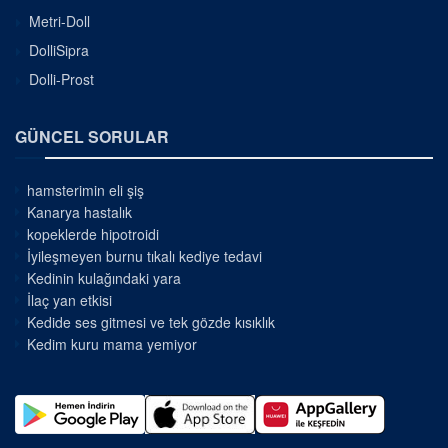
Metri-Doll
DolliSipra
Dolli-Prost
GÜNCEL SORULAR
hamsterimin eli şiş
Kanarya hastalık
kopeklerde hipotroidi
İyileşmeyen burnu tıkalı kediye tedavi
Kedinin kulağındaki yara
İlaç yan etkisi
Kedide ses gitmesi ve tek gözde kısıklık
Kedim kuru mama yemiyor