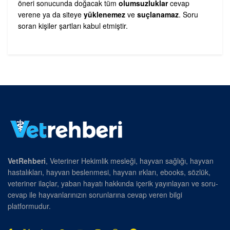
öneri sonucunda doğacak tüm
olumsuzluklar
cevap
verene ya da siteye
yüklenemez
ve
suçlanamaz
. Soru
soran kişiler şartları kabul etmiştir.
VetRehberi
, Veteriner Hekimlik mesleği, hayvan sağlığı, hayvan
hastalıkları, hayvan beslenmesi, hayvan ırkları, ebooks, sözlük,
veteriner ilaçlar, yaban hayatı hakkında içerik yayınlayan ve soru-
cevap ile hayvanlarınızın sorunlarına cevap veren bilgi
platformudur.