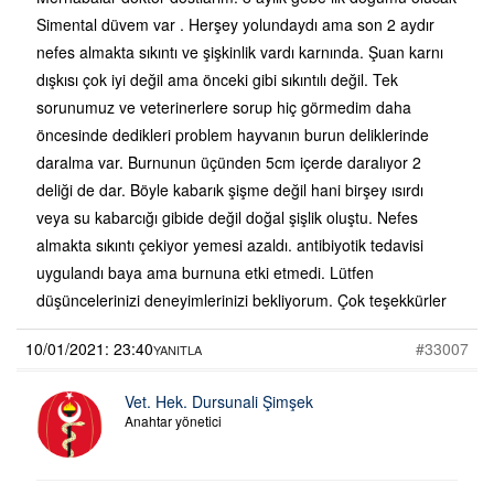
Simental düvem var . Herşey yolundaydı ama son 2 aydır
nefes almakta sıkıntı ve şişkinlik vardı karnında. Şuan karnı
dışkısı çok iyi değil ama önceki gibi sıkıntılı değil. Tek
sorunumuz ve veterinerlere sorup hiç görmedim daha
öncesinde dedikleri problem hayvanın burun deliklerinde
daralma var. Burnunun üçünden 5cm içerde daralıyor 2
deliği de dar. Böyle kabarık şişme değil hani birşey ısırdı
veya su kabarcığı gibide değil doğal şişlik oluştu. Nefes
almakta sıkıntı çekiyor yemesi azaldı. antibiyotik tedavisi
uygulandı baya ama burnuna etki etmedi. Lütfen
düşüncelerinizi deneyimlerinizi bekliyorum. Çok teşekkürler
10/01/2021: 23:40
#33007
YANITLA
Vet. Hek. Dursunali Şimşek
Anahtar yönetici