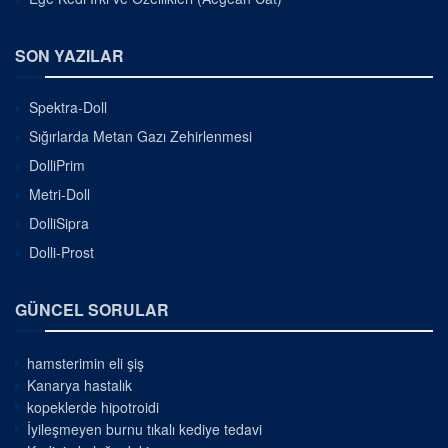
SON YAZILAR
Spektra-Doll
Sığırlarda Metan Gazı Zehirlenmesi
DolliPrim
Metri-Doll
DolliSipra
Dolli-Prost
GÜNCEL SORULAR
hamsterimin eli şiş
Kanarya hastalık
kopeklerde hipotroidi
İyileşmeyen burnu tıkalı kediye tedavi