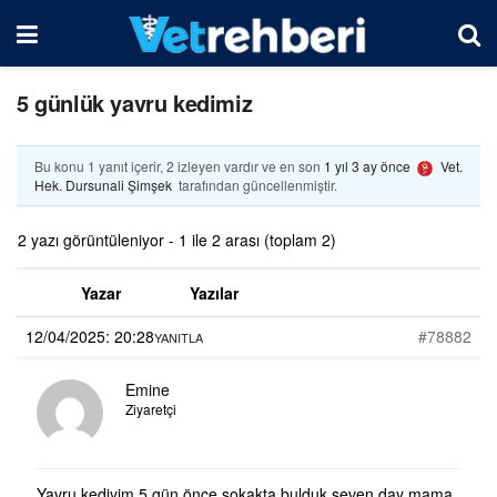
5 günlük yavru kedimiz
Bu konu 1 yanıt içerir, 2 izleyen vardır ve en son
1 yıl 3 ay önce
Vet.
Hek. Dursunali Şimşek
tarafından güncellenmiştir.
2 yazı görüntüleniyor - 1 ile 2 arası (toplam 2)
Yazar
Yazılar
12/04/2025: 20:28
#78882
YANITLA
Emine
Ziyaretçi
Yavru kediyim 5 gün önce sokakta bulduk seven day mama