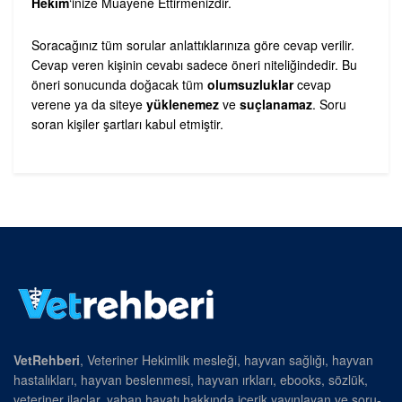
Hekim
‘inize Muayene Ettirmenizdir.
Soracağınız tüm sorular anlattıklarınıza göre cevap verilir.
Cevap veren kişinin cevabı sadece öneri niteliğindedir. Bu
öneri sonucunda doğacak tüm
olumsuzluklar
cevap
verene ya da siteye
yüklenemez
ve
suçlanamaz
. Soru
soran kişiler şartları kabul etmiştir.
VetRehberi
, Veteriner Hekimlik mesleği, hayvan sağlığı, hayvan
hastalıkları, hayvan beslenmesi, hayvan ırkları, ebooks, sözlük,
veteriner ilaçlar, yaban hayatı hakkında içerik yayınlayan ve soru-