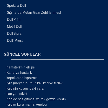
Spektra-Doll
Sığırlarda Metan Gazı Zehirlenmesi
DolliPrim
Metri-Doll
DolliSipra
Dolli-Prost
GÜNCEL SORULAR
hamsterimin eli şiş
Kanarya hastalık
kopeklerde hipotroidi
İyileşmeyen burnu tıkalı kediye tedavi
Kedinin kulağındaki yara
İlaç yan etkisi
Kedide ses gitmesi ve tek gözde kısıklık
Kedim kuru mama yemiyor