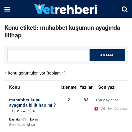
Konu etiketi: muhabbet kuşumun ayağında
iltihap
1 konu görüntüleniyor (toplam 1)
Konu
İzlenme
Yazılar
Son yazı
muhabbet kuşu
2
83
1 yıl 2 ay önce
ayagında ki iltihap mı ?
Vet. Hek. Dursunali 
…
1
2
5
6
Başlatan:
Hakan
Evcil Kuşlar
içinde