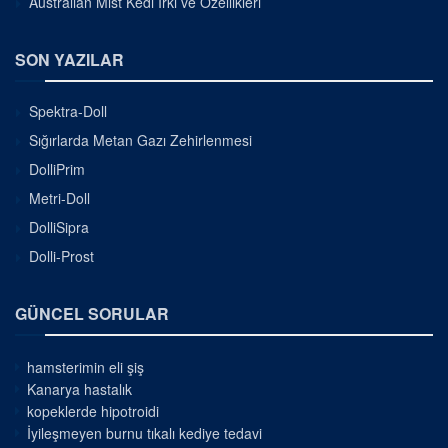
Australian Mist Kedi Irkı ve Özellikleri
SON YAZILAR
Spektra-Doll
Sığırlarda Metan Gazı Zehirlenmesi
DolliPrim
Metri-Doll
DolliSipra
Dolli-Prost
GÜNCEL SORULAR
hamsterimin eli şiş
Kanarya hastalık
kopeklerde hipotroidi
İyileşmeyen burnu tıkalı kediye tedavi