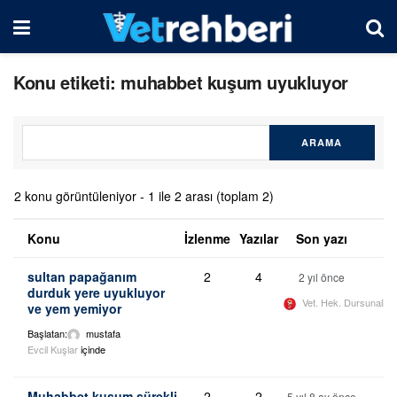
Konu etiketi: muhabbet kuşum uyukluyor
2 konu görüntüleniyor - 1 ile 2 arası (toplam 2)
Konu
İzlenme
Yazılar
Son yazı
sultan papağanım
2
4
2 yıl önce
durduk yere uyukluyor
Vet. Hek. Dursunali 
ve yem yemiyor
Başlatan:
mustafa
Evcil Kuşlar
içinde
Muhabbet kuşum sürekli
2
2
5 yıl 8 ay önce