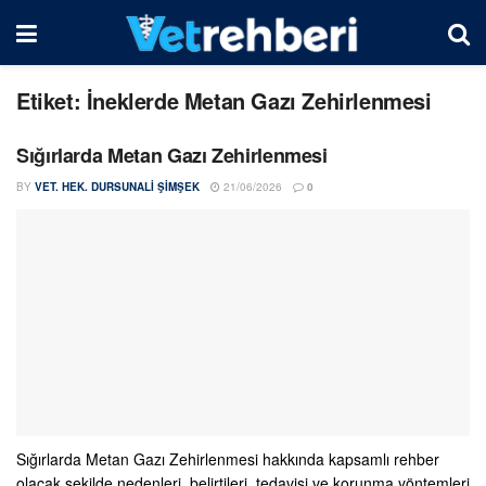
Etiket:
İneklerde Metan Gazı Zehirlenmesi
Sığırlarda Metan Gazı Zehirlenmesi
BY
VET. HEK. DURSUNALI ŞIMŞEK
21/06/2026
0
Sığırlarda Metan Gazı Zehirlenmesi hakkında kapsamlı rehber
olacak şekilde nedenleri, belirtileri, tedavisi ve korunma yöntemleri