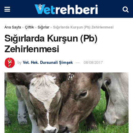
Ana Sayfa
»
Çiftlik
»
Sığırlar
»
Sığırlarda Kurşun (Pb) Zehirlenmesi
Sığırlarda Kurşun (Pb)
Zehirlenmesi
by
Vet. Hek. Dursunali Şimşek
08/08/2017