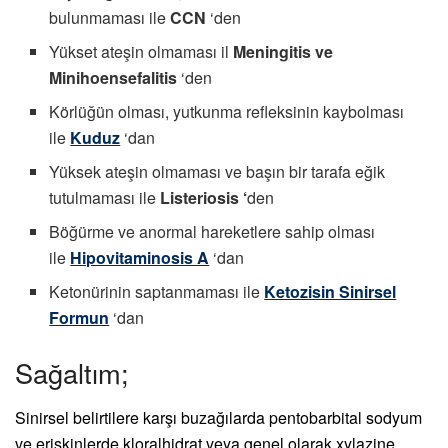
bulunmaması ile
CCN
‘den
Yükset ateşin olmaması il
Meningitis ve
Minihoensefalitis
‘den
Körlüğün olması, yutkunma refleksinin kaybolması
ile
Kuduz
‘dan
Yüksek ateşin olmaması ve başın bir tarafa eğik
tutulmaması ile
Listeriosis ‘
den
Böğürme ve anormal hareketlere sahip olması
ile
Hipovitaminosis A
‘dan
Ketonürinin saptanmaması ile
Ketozisin Sinirsel
Formun
‘dan
Sağaltım;
Sinirsel belirtilere karşı buzağılarda pentobarbital sodyum
ve erişkinlerde kloralhidrat veya genel olarak xylazine