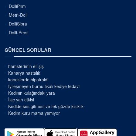
DolliPrim
Metri-Doll
DolliSipra
Dolli-Prost
GÜNCEL SORULAR
hamsterimin eli şiş
Kanarya hastalık
kopeklerde hipotroidi
İyileşmeyen burnu tıkalı kediye tedavi
Kedinin kulağındaki yara
İlaç yan etkisi
Kedide ses gitmesi ve tek gözde kısıklık
Kedim kuru mama yemiyor