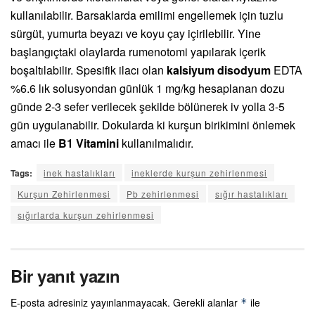
kullanılabilir. Barsaklarda emilimi engellemek için tuzlu
sürgüt, yumurta beyazı ve koyu çay içirilebilir. Yine
başlangıçtaki olaylarda rumenotomi yapılarak içerik
boşaltılabilir. Spesifik ilacı olan
kalsiyum disodyum
EDTA
%6.6 lık solusyondan günlük 1 mg/kg hesaplanan dozu
günde 2-3 sefer verilecek şekilde bölünerek iv yolla 3-5
gün uygulanabilir. Dokularda ki kurşun birikimini önlemek
amacı ile
B1 Vitamini
kullanılmalıdır.
Tags:
inek hastalıkları
ineklerde kurşun zehirlenmesi
Kurşun Zehirlenmesi
Pb zehirlenmesi
sığır hastalıkları
sığırlarda kurşun zehirlenmesi
Bir yanıt yazın
E-posta adresiniz yayınlanmayacak.
Gerekli alanlar
ile
*