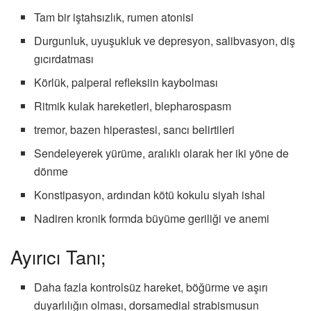
Tam bir iştahsızlık, rumen atonisi
Durgunluk, uyuşukluk ve depresyon, salibvasyon, diş
gıcırdatması
Körlük, palperal refleksiin kaybolması
Ritmik kulak hareketleri, blepharospasm
tremor, bazen hiperastesi, sancı belirtileri
Sendeleyerek yürüme, aralıklı olarak her iki yöne de
dönme
Konstipasyon, ardından kötü kokulu siyah ishal
Nadiren kronik formda büyüme geriliği ve anemi
Ayırıcı Tanı;
Daha fazla kontrolsüz hareket, böğürme ve aşırı
duyarlılığın olması, dorsamedial strabismusun