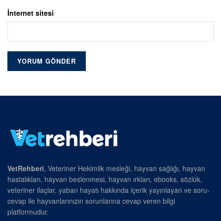
İnternet sitesi
VetRehberi
, Veteriner Hekimlik mesleği, hayvan sağlığı, hayvan
hastalıkları, hayvan beslenmesi, hayvan ırkları, ebooks, sözlük,
veteriner ilaçlar, yaban hayatı hakkında içerik yayınlayan ve soru-
cevap ile hayvanlarınızın sorunlarına cevap veren bilgi
platformudur.