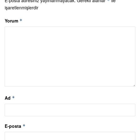
E-posta adresiniz yayınlanmayacak.
Gerekli alanlar
ile
*
işaretlenmişlerdir
Yorum
*
Ad
*
E-posta
*