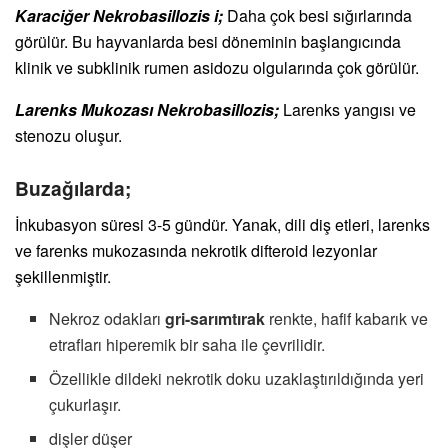
Karaciğer Nekrobasillozis i;
Daha çok besi sığırlarında
görülür. Bu hayvanlarda besi döneminin başlangıcında
klinik ve subklinik rumen asidozu olgularında çok görülür.
Larenks Mukozası Nekrobasillozis;
Larenks yangısı ve
stenozu oluşur.
Buzağılarda;
İnkubasyon süresi 3-5 gündür. Yanak, dili diş etleri, larenks
ve farenks mukozasında nekrotik difteroid lezyonlar
şekillenmiştir.
Nekroz odakları
gri-sarımtırak
renkte, hafif kabarık ve
etrafları hiperemik bir saha ile çevrilidir.
Özellikle dildeki nekrotik doku uzaklaştırıldığında yeri
çukurlaşır.
dişler düşer