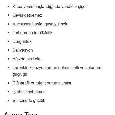
Kaba yeme başlandığında yanaklar şişer
Geviş getiremez
Vücut ısısı başlangıçta yüksek
İleri derecede bitkinlik
Durgunluk
Salivasyon
Ağızda pis koku
Larenkte ki lezyonlardan dolayı hırıltı ve solunum
güçlüğü
Çift taraflı purulent burun akıntısı
İştahın kaybolması
Su içmede güçlük
Ayırıcı Tanı