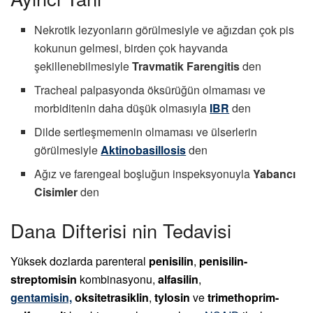
Nekrotik lezyonların görülmesiyle ve ağızdan çok pis
kokunun gelmesi, birden çok hayvanda
şekillenebilmesiyle
Travmatik Farengitis
den
Tracheal palpasyonda öksürüğün olmaması ve
morbiditenin daha düşük olmasıyla
IBR
den
Dilde sertleşmemenin olmaması ve ülserlerin
görülmesiyle
Aktinobasillosis
den
Ağız ve farengeal boşluğun inspeksyonuyla
Yabancı
Cisimler
den
Dana Difterisi nin Tedavisi
Yüksek dozlarda parenteral
penisilin
,
penisilin-
streptomisin
kombinasyonu,
alfasilin
,
gentamisin,
oksitetrasiklin
,
tylosin
ve
trimethoprim-