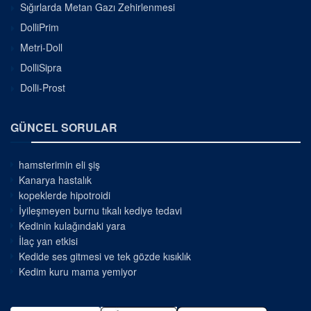
Sığırlarda Metan Gazı Zehirlenmesi
DolliPrim
Metri-Doll
DolliSipra
Dolli-Prost
GÜNCEL SORULAR
hamsterimin eli şiş
Kanarya hastalık
kopeklerde hipotroidi
İyileşmeyen burnu tıkalı kediye tedavi
Kedinin kulağındaki yara
İlaç yan etkisi
Kedide ses gitmesi ve tek gözde kısıklık
Kedim kuru mama yemiyor