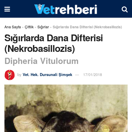
Ana Sayfa
»
Çiftlik
»
Sığırlar
»
Sığırlarda Dana Difterisi (Nekrobasillozis)
Sığırlarda Dana Difterisi
(Nekrobasillozis)
Dipheria Vitulorum
by
Vet. Hek. Dursunali Şimşek
17/01/2018