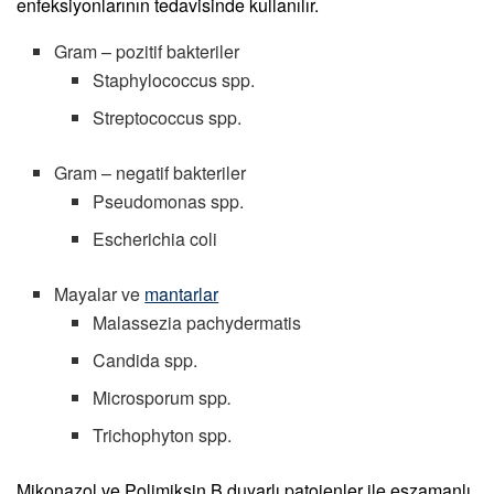
enfeksiyonlarının tedavisinde kullanılır.
Gram – pozitif bakteriler
Staphylococcus spp.
Streptococcus spp.
Gram – negatif bakteriler
Pseudomonas spp.
Escherichia coli
Mayalar ve
mantarlar
Malassezia pachydermatis
Candida spp.
Microsporum spp
.
Trichophyton spp.
Mikonazol ve Polimiksin B duyarlı patojenler ile eşzamanlı