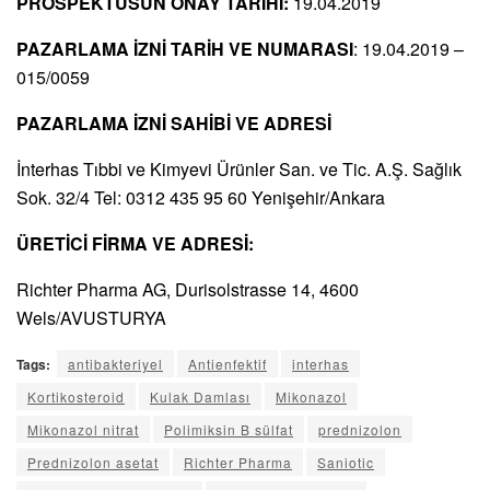
PROSPEKTÜSÜN ONAY TARİHİ:
19.04.2019
PAZARLAMA İZNİ TARİH VE NUMARASI
: 19.04.2019 –
015/0059
PAZARLAMA İZNİ SAHİBİ VE ADRESİ
İnterhas Tıbbi ve Kimyevi Ürünler San. ve Tic. A.Ş. Sağlık
Sok. 32/4 Tel: 0312 435 95 60 Yenişehir/Ankara
ÜRETİCİ FİRMA VE ADRESİ:
Richter Pharma AG, Durisolstrasse 14, 4600
Wels/AVUSTURYA
Tags:
antibakteriyel
Antienfektif
interhas
Kortikosteroid
Kulak Damlası
Mikonazol
Mikonazol nitrat
Polimiksin B sülfat
prednizolon
Prednizolon asetat
Richter Pharma
Saniotic