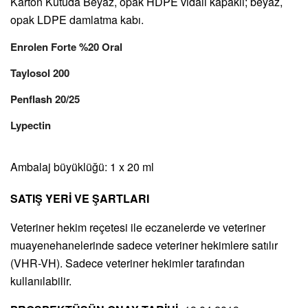
Karton Kutuda Beyaz, opak HDPE vidalı kapaklı; beyaz,
opak LDPE damlatma kabı.
Enrolen Forte %20 Oral
Taylosol 200
Penflash 20/25
Lypectin
Ambalaj büyüklüğü: 1 x 20 ml
SATIŞ YERİ VE ŞARTLARI
Veteriner hekim reçetesi ile eczanelerde ve veteriner
muayenehanelerinde sadece veteriner hekimlere satılır
(VHR-VH). Sadece veteriner hekimler tarafından
kullanılabilir.