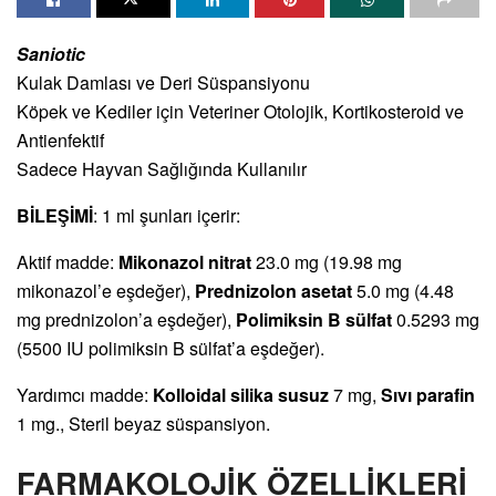
Saniotic
Kulak Damlası ve Deri Süspansiyonu
Köpek ve Kediler için Veteriner Otolojik, Kortikosteroid ve
Antienfektif
Sadece Hayvan Sağlığında Kullanılır
BİLEŞİMİ
: 1 ml şunları içerir:
Aktif madde:
Mikonazol nitrat
23.0 mg (19.98 mg
mikonazol’e eşdeğer),
Prednizolon asetat
5.0 mg (4.48
mg prednizolon’a eşdeğer),
Polimiksin B sülfat
0.5293 mg
(5500 IU polimiksin B sülfat’a eşdeğer).
Yardımcı madde:
Kolloidal silika susuz
7 mg,
Sıvı parafin
1 mg., Steril beyaz süspansiyon.
FARMAKOLOJİK ÖZELLİKLERİ