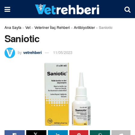
Ana Sayfa
»
Vet
»
Veteriner İlaç Rehberi
»
Antibiyotikler
»
Saniotic
Saniotic
by
vetrehberi
11/05/2023