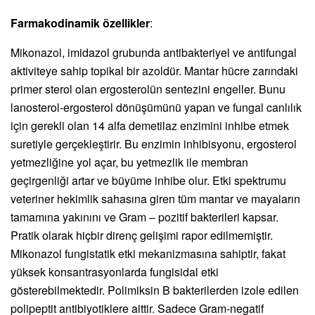
Farmakodinamik özellikler
:
Mikonazol, imidazol grubunda antibakteriyel ve antifungal
aktiviteye sahip topikal bir azoldür. Mantar hücre zarındaki
primer sterol olan ergosterolün sentezini engeller. Bunu
lanosterol-ergosterol dönüşümünü yapan ve fungal canlılık
için gerekli olan 14 alfa demetilaz enzimini inhibe etmek
suretiyle gerçekleştirir. Bu enzimin inhibisyonu, ergosterol
yetmezliğine yol açar, bu yetmezlik ile membran
geçirgenliği artar ve büyüme inhibe olur. Etki spektrumu
veteriner hekimlik sahasına giren tüm mantar ve mayaların
tamamına yakınını ve Gram – pozitif bakterileri kapsar.
Pratik olarak hiçbir direnç gelişimi rapor edilmemiştir.
Mikonazol fungistatik etki mekanizmasına sahiptir, fakat
yüksek konsantrasyonlarda fungisidal etki
gösterebilmektedir. Polimiksin B bakterilerden izole edilen
polipeptit antibiyotiklere aittir. Sadece Gram-negatif