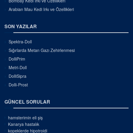
Bombay Kedi Irkı ve Özellikleri
Arabian Mau Kedi Irkı ve Özellikleri
SON YAZILAR
Spektra-Doll
Sığırlarda Metan Gazı Zehirlenmesi
DolliPrim
Metri-Doll
DolliSipra
Dolli-Prost
GÜNCEL SORULAR
hamsterimin eli şiş
Kanarya hastalık
kopeklerde hipotroidi