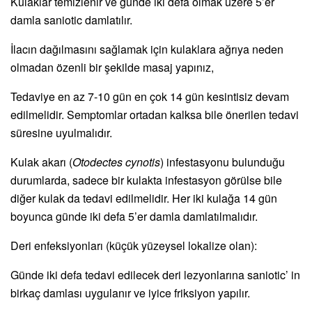
Kulaklar temizlenir ve günde iki defa olmak üzere 5’er
damla saniotic damlatılır.
İlacın dağılmasını sağlamak için kulaklara ağrıya neden
olmadan özenli bir şekilde masaj yapınız,
Tedaviye en az 7-10 gün en çok 14 gün kesintisiz devam
edilmelidir. Semptomlar ortadan kalksa bile önerilen tedavi
süresine uyulmalıdır.
Kulak akarı (
Otodectes cynotis
) infestasyonu bulunduğu
durumlarda, sadece bir kulakta infestasyon görülse bile
diğer kulak da tedavi edilmelidir. Her iki kulağa 14 gün
boyunca günde iki defa 5’er damla damlatılmalıdır.
Deri enfeksiyonları (küçük yüzeysel lokalize olan):
Günde iki defa tedavi edilecek deri lezyonlarına saniotic’ in
birkaç damlası uygulanır ve iyice friksiyon yapılır.