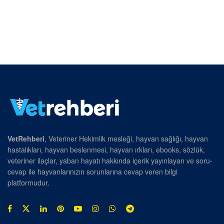
VetRehberi
, Veteriner Hekimlik mesleği, hayvan sağlığı, hayvan
hastalıkları, hayvan beslenmesi, hayvan ırkları, ebooks, sözlük,
veteriner ilaçlar, yaban hayatı hakkında içerik yayınlayan ve soru-
cevap ile hayvanlarınızın sorunlarına cevap veren bilgi
platformudur.