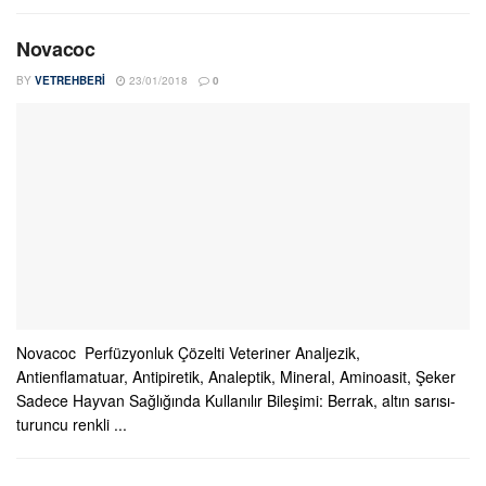
Novacoc
BY
VETREHBERI
23/01/2018
0
Novacoc Perfüzyonluk Çözelti Veteriner Analjezik,
Antienflamatuar, Antipiretik, Analeptik, Mineral, Aminoasit, Şeker
Sadece Hayvan Sağlığında Kullanılır Bileşimi: Berrak, altın sarısı-
turuncu renkli ...