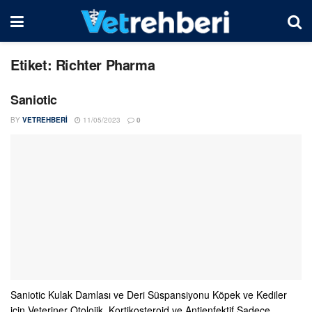
Etiket:
Richter Pharma
Saniotic
BY
VETREHBERI
11/05/2023
0
Saniotic Kulak Damlası ve Deri Süspansiyonu Köpek ve Kediler
için Veteriner Otolojik, Kortikosteroid ve Antienfektif Sadece