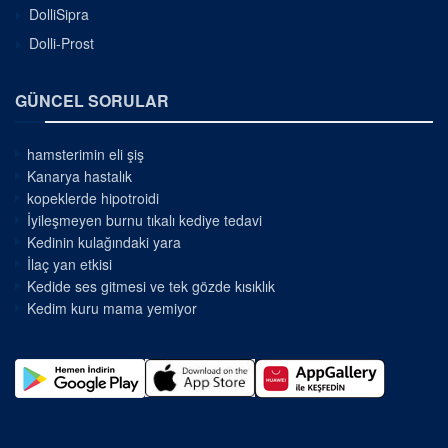
DolliSipra
Dolli-Prost
GÜNCEL SORULAR
hamsterimin eli şiş
Kanarya hastalık
kopeklerde hipotroidi
İyileşmeyen burnu tıkalı kediye tedavi
Kedinin kulağındaki yara
İlaç yan etkisi
Kedide ses gitmesi ve tek gözde kısıklık
Kedim kuru mama yemiyor