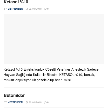
Ketasol %10
BY
VETREHBERI
22/01/2018
0
Ketasol %10 Enjeksiyonluk Çözelti Veteriner Anestezik Sadece
Hayvan Sağlığında Kullanılır Bilesimi KETASOL %10, berrak,
renksiz enjeksiyonluk çözelti olup her 1 ml’si: ...
Butomidor
BY
VETREHBERI
22/01/2018
0