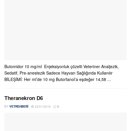
Butomidor 10 mg/ml Enjeksiyonluk çözelti Veteriner Analjezik,
Sedatif, Pre-anestezik Sadece Hayvan Sağlığında Kullanılır
BİLEŞİMİ: Her ml’de 10 mg Butorfanol’a eşdeğer 14,58 ...
Theranekron D6
BY
VETREHBERI
22/01/2018
0