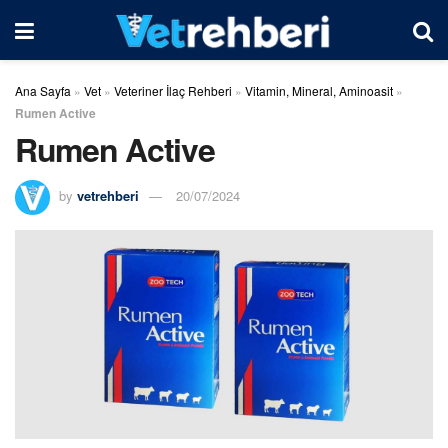
Ana Sayfa
»
Vet
»
Veteriner İlaç Rehberi
»
Vitamin, Mineral, Aminoasit
»
Rumen Active
Rumen Active
by
vetrehberi
20/07/2024