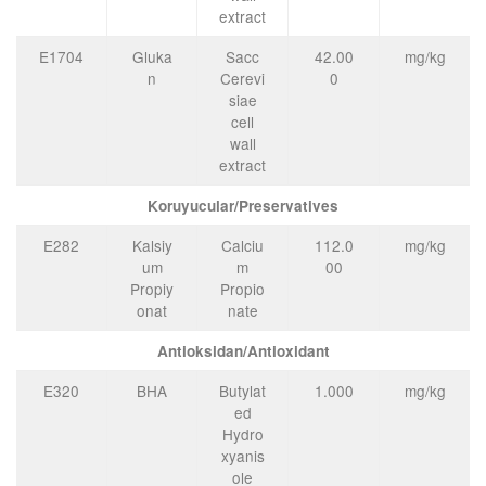
extract
E1704
Gluka
Sacc
42.00
mg/kg
n
Cerevi
0
siae
cell
wall
extract
Koruyucular/Preservatives
E282
Kalsiy
Calciu
112.0
mg/kg
um
m
00
Propiy
Propio
onat
nate
Antioksidan/Antioxidant
E320
BHA
Butylat
1.000
mg/kg
ed
Hydro
xyanis
ole