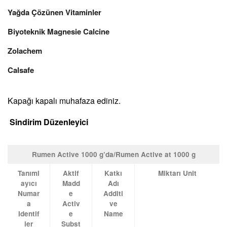
Yağda Çözünen Vitaminler
Biyoteknik Magnesie Calcine
Zolachem
Calsafe
Kapağı kapalı muhafaza ediniz.
Sindirim Düzenleyici
Rumen Active 1000 g’da/Rumen Active at 1000 g
Tanıml
Aktif
Katkı
Miktarı Unit
ayıcı
Madd
Adı
Numar
e
Additi
a
Activ
ve
Identif
e
Name
ier
Subst