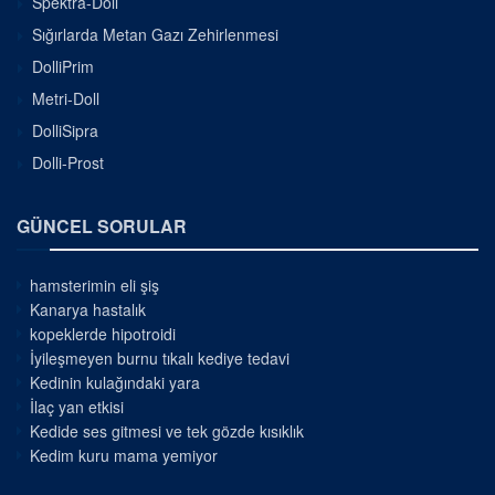
Spektra-Doll
Sığırlarda Metan Gazı Zehirlenmesi
DolliPrim
Metri-Doll
DolliSipra
Dolli-Prost
GÜNCEL SORULAR
hamsterimin eli şiş
Kanarya hastalık
kopeklerde hipotroidi
İyileşmeyen burnu tıkalı kediye tedavi
Kedinin kulağındaki yara
İlaç yan etkisi
Kedide ses gitmesi ve tek gözde kısıklık
Kedim kuru mama yemiyor