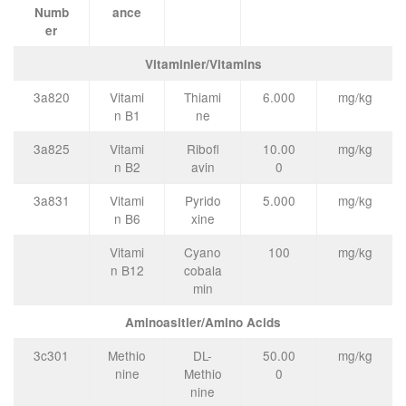
Numb
ance
er
Vitaminler/Vitamins
3a820
Vitami
Thiami
6.000
mg/kg
n B1
ne
3a825
Vitami
Ribofl
10.00
mg/kg
n B2
avin
0
3a831
Vitami
Pyrido
5.000
mg/kg
n B6
xine
Vitami
Cyano
100
mg/kg
n B12
cobala
min
Aminoasitler/Amino Acids
3c301
Methio
DL-
50.00
mg/kg
nine
Methio
0
nine