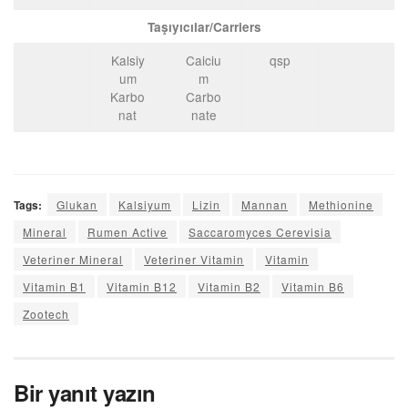
Taşıyıcılar/Carriers
Kalsiy
Caiciu
qsp
um
m
Karbo
Carbo
nat
nate
Tags:
Glukan
Kalsiyum
Lizin
Mannan
Methionine
Mineral
Rumen Active
Saccaromyces Cerevisia
Veteriner Mineral
Veteriner Vitamin
Vitamin
Vitamin B1
Vitamin B12
Vitamin B2
Vitamin B6
Zootech
Bir yanıt yazın