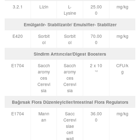
3.2.1
Lizin
L-
25.00
mg/kg
Lysine
0
Emülgatör- Stabilizatör/ Emulsifier- Stabilizer
E420
Sorbit
Sorbit
70.00
mg/kg
ol
ol
0
Sindirm Arttırıcılar/Digest Boosters
E1704
Sacch
Sacch
2 x 10
CFU/k
aromy
aromy
¹²
g
ces
ces
Cerevi
Cerevi
sia
sia
Bağırsak Flora Düzenleyiciler/Intestinal Flora Regulators
E1704
Mann
Sacc
36.00
mg/kg
an
Cerevi
0
siae
cell
wall