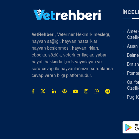
İNCEL
Americ
VetRehberi
, Veteriner Hekimlik mesleği,
Özellik
hayvan sağlığı, hayvan hastalıkları,
Asian 
hayvan beslenmesi, hayvan ırkları,
ebooks, sözlük, veteriner ilaçlar, yaban
Baline
hayatı hakkında içerik yayınlayan ve
Britis
soru-cevap ile hayvanlarınızın sorunlarına
Pointe
cevap veren bilgi platformudur.
Califo
Özellik
Pug Kö