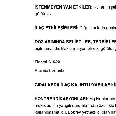
İSTENMEYEN YAN ETKİLER:
Kullanım şek
görülmez.
İLAÇ ETKİLEŞİMLERİ:
Diğer ilaçlarla geçim
DOZ AŞIMINDA BELİRTİLER, TEDBİRLE
aşılmamalıdır. Beklenmeyen bir etki görüld
Tioned-C %20
Vitamix Formula
GIDALARDA İLAÇ KALINTI
UYARILARI:
İ
KONTRENDİKASYONLARI:
Mg iyonlarının
mukozasının yangılı durumlarında) özellikle
kullanılmamalıdır. Böbrek yetmezliği olan h