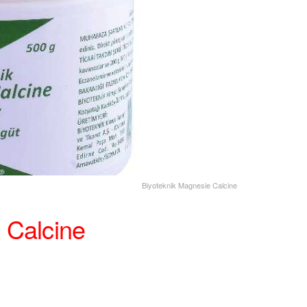
Biyoteknik Magnesie Calcine
 Calcine