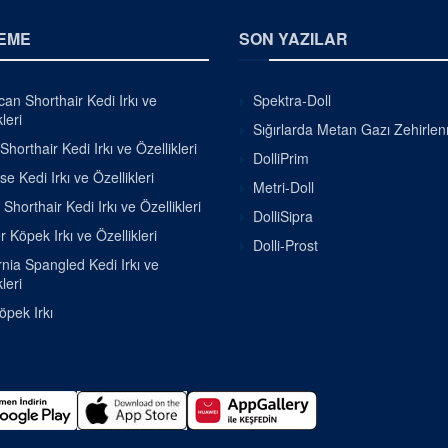
EME
SON YAZILAR
an Shorthair Kedi Irkı ve
Spektra-Doll
leri
Sığırlarda Metan Gazı Zehirle
Shorthair Kedi Irkı ve Özellikleri
DolliPrim
se Kedi Irkı ve Özellikleri
Metri-Doll
h Shorthair Kedi Irkı ve Özellikleri
DolliSipra
r Köpek Irkı ve Özellikleri
Dolli-Prost
rnia Spangled Kedi Irkı ve
leri
pek Irkı