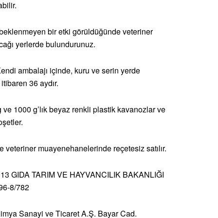
ilir.
eklenmeyen bir etki görüldüğünde veteriner
cağı yerlerde bulundurunuz.
endi ambalajı içinde, kuru ve serin yerde
itibaren 36 aydır.
 ve 1000 g’lık beyaz renkli plastik kavanozlar ve
şetler.
 veteriner muayenehanelerinde reçetesiz satılır.
013 GIDA TARIM VE HAYVANCILIK BAKANLIĞI
96-8/782
mya Sanayi ve Ticaret A.Ş. Bayar Cad.