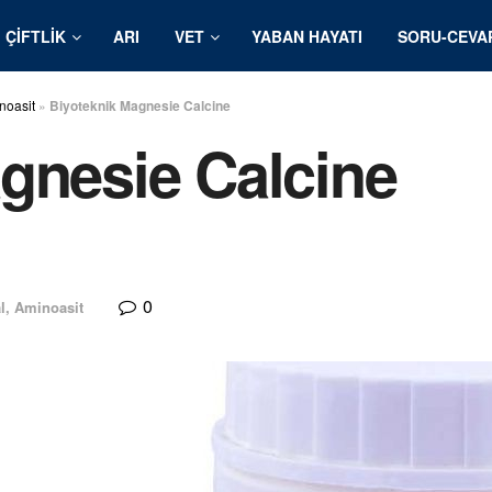
ÇIFTLIK
ARI
VET
YABAN HAYATI
SORU-CEVA
noasit
»
Biyoteknik Magnesie Calcine
gnesie Calcine
0
l, Aminoasit