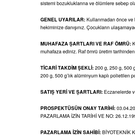
sistemi bozukluklarına ve ölümlere sebep olab
GENEL UYARILAR:
Kullanmadan önce ve b
hekiminize danışınız. Çocukların ulaşamaya
MUHAFAZA ŞARTLARI VE RAF
ÖMRÜ:
K
muhafaza ediniz. Raf ömrü üretim tarihinden 
TİCARİ TAKDİM ŞEKLİ:
200 g, 250 g, 500 g
200 g, 500 g’lık alüminyum kaplı polietilen po
SATIŞ YERİ VE ŞARTLARI:
Eczanelerde ve
PROSPEKTÜSÜN ONAY TARİHİ:
03.04.2
PAZARLAMA İZİN TARİHİ VE NO: 26.12.19
PAZARLAMA İZİN SAHİBİ:
BİYOTEKNİK Ki