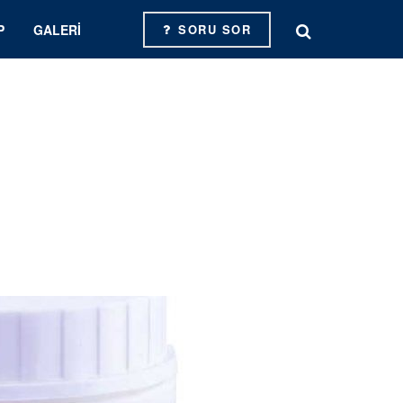
P
GALERI
SORU SOR