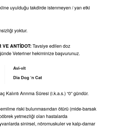
line uyulduğu takdirde istenmeyen / yan etki
sizliği yoktur.
R VE ANTİDOT:
Tavsiye edilen doz
üğünde Veteriner hekiminize başvurunuz.
Avi-vit
Dia Dog ‘n Cat
laç Kalıntı Arınma Süresi (i.k.a.s.) “0” gündür.
 emilme riski bulunmasından ötürü (mide-barsak
 böbrek yetmezliği olan hastalarda
ayvanlarda sinirsel, nöromuskuler ve kalp-damar