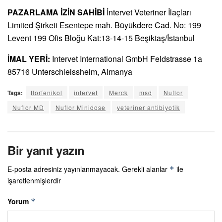
PAZARLAMA İZİN SAHİBİ
İntervet Veteriner İlaçları
Limited Şirketi Esentepe mah. Büyükdere Cad. No: 199
Levent 199 Ofis Bloğu Kat:13-14-15 Beşiktaş/İstanbul
İMAL YERİ:
Intervet International GmbH Feldstrasse 1a
85716 Unterschleissheim, Almanya
Tags:
florfenikol
intervet
Merck
msd
Nuflor
Nuflor MD
Nuflor Minidose
veteriner antibiyotik
Bir yanıt yazın
E-posta adresiniz yayınlanmayacak.
Gerekli alanlar
ile
*
işaretlenmişlerdir
Yorum
*