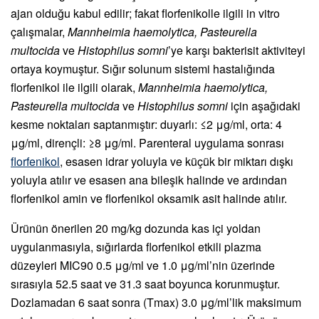
ajan olduğu kabul edilir; fakat florfenikolle ilgili in vitro
çalışmalar,
Mannheimia haemolytica, Pasteurella
multocida
ve
Histophilus somni
’ye karşı bakterisit aktiviteyi
ortaya koymuştur. Sığır solunum sistemi hastalığında
florfenikol ile ilgili olarak,
Mannheimia haemolytica,
Pasteurella multocida
ve
Histophilus somni
için aşağıdaki
kesme noktaları saptanmıştır: duyarlı: ≤2 μg/ml, orta: 4
μg/ml, dirençli: ≥8 μg/ml. Parenteral uygulama sonrası
florfenikol
, esasen idrar yoluyla ve küçük bir miktarı dışkı
yoluyla atılır ve esasen ana bileşik halinde ve ardından
florfenikol amin ve florfenikol oksamik asit halinde atılır.
Ürünün önerilen 20 mg/kg dozunda kas içi yoldan
uygulanmasıyla, sığırlarda florfenikol etkili plazma
düzeyleri MIC90 0.5 μg/ml ve 1.0 μg/ml’nin üzerinde
sırasıyla 52.5 saat ve 31.3 saat boyunca korunmuştur.
Dozlamadan 6 saat sonra (Tmax) 3.0 μg/ml’lik maksimum