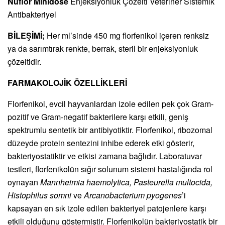
Nuflor Minidose
Enjeksiyonluk Çözelti Veteriner Sistemik
Antibakteriyel
BİLEŞİMİ;
Her ml’sinde 450 mg florfenikol içeren renksiz
ya da sarımtırak renkte, berrak, steril bir enjeksiyonluk
çözeltidir.
FARMAKOLOJİK ÖZELLİKLERİ
Florfenikol, evcil hayvanlardan izole edilen pek çok Gram-
pozitif ve Gram-negatif bakterilere karşı etkili, geniş
spektrumlu sentetik bir antibiyotiktir. Florfenikol, ribozomal
düzeyde protein sentezini inhibe ederek etki gösterir,
bakteriyostatiktir ve etkisi zamana bağlıdır. Laboratuvar
testleri, florfenikolün sığır solunum sistemi hastalığında rol
oynayan
Mannheimia haemolytica, Pasteurella multocida,
Histophilus somni
ve
Arcanobacterium pyogenes
’i
kapsayan en sık izole edilen bakteriyel patojenlere karşı
etkili olduğunu göstermiştir. Florfenikolün bakteriyostatik bir