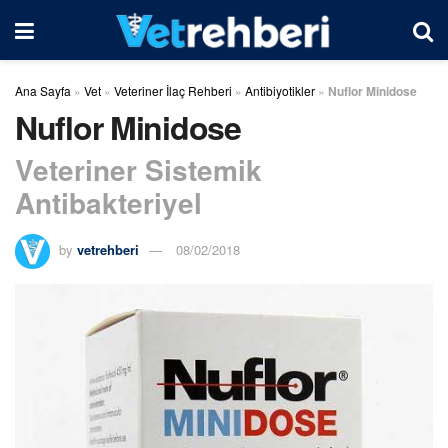
Ana Sayfa
»
Vet
»
Veteriner İlaç Rehberi
»
Antibiyotikler
»
Nuflor Minidose
Nuflor Minidose
Veteriner Sistemik
Antibakteriyel
by
vetrehberi
08/02/2018