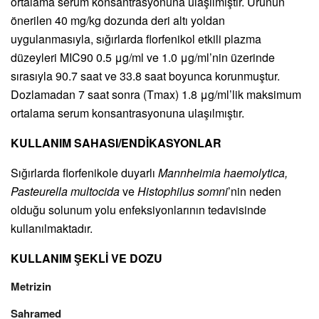
ortalama serum konsantrasyonuna ulaşılmıştır. Ürünün
önerilen 40 mg/kg dozunda deri altı yoldan
uygulanmasıyla, sığırlarda florfenikol etkili plazma
düzeyleri MIC90 0.5 μg/ml ve 1.0 μg/ml’nin üzerinde
sırasıyla 90.7 saat ve 33.8 saat boyunca korunmuştur.
Dozlamadan 7 saat sonra (Tmax) 1.8 μg/ml’lik maksimum
ortalama serum konsantrasyonuna ulaşılmıştır.
KULLANIM SAHASI/ENDİKASYONLAR
Sığırlarda florfenikole duyarlı
Mannheimia haemolytica,
Pasteurella multocida
ve
Histophilus somni
’nin neden
olduğu solunum yolu enfeksiyonlarının tedavisinde
kullanılmaktadır.
KULLANIM ŞEKLİ VE DOZU
Metrizin
Sahramed