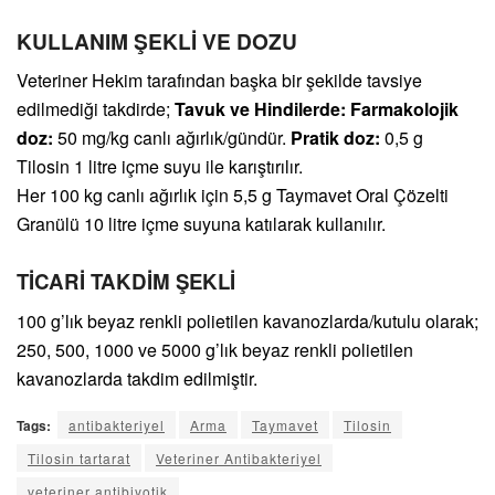
KULLANIM ŞEKLİ VE DOZU
Veteriner Hekim tarafından başka bir şekilde tavsiye
edilmediği takdirde;
Tavuk ve Hindilerde:
Farmakolojik
doz:
50 mg/kg canlı ağırlık/gündür.
Pratik doz:
0,5 g
Tilosin 1 litre içme suyu ile karıştırılır.
Her 100 kg canlı ağırlık için 5,5 g Taymavet Oral Çözelti
Granülü 10 litre içme suyuna katılarak kullanılır.
TİCARİ TAKDİM ŞEKLİ
100 g’lık beyaz renkli polietilen kavanozlarda/kutulu olarak;
250, 500, 1000 ve 5000 g’lık beyaz renkli polietilen
kavanozlarda takdim edilmiştir.
Tags:
antibakteriyel
Arma
Taymavet
Tilosin
Tilosin tartarat
Veteriner Antibakteriyel
veteriner antibiyotik