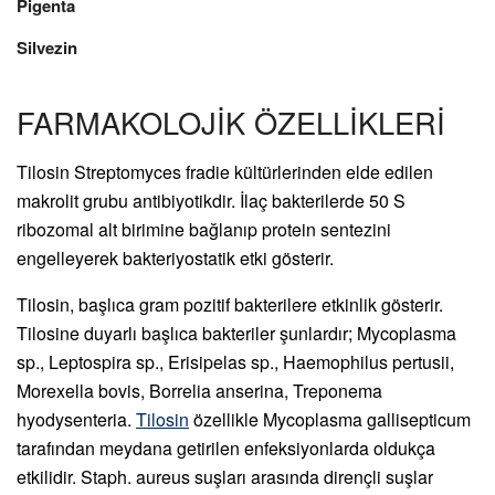
Pigenta
Silvezin
FARMAKOLOJİK ÖZELLİKLERİ
Tilosin Streptomyces fradie kültürlerinden elde edilen
makrolit grubu antibiyotikdir. İlaç bakterilerde 50 S
ribozomal alt birimine bağlanıp protein sentezini
engelleyerek bakteriyostatik etki gösterir.
Tilosin, başlıca gram pozitif bakterilere etkinlik gösterir.
Tilosine duyarlı başlıca bakteriler şunlardır; Mycoplasma
sp., Leptospira sp., Erisipelas sp., Haemophilus pertusii,
Morexella bovis, Borrelia anserina, Treponema
hyodysenteria.
Tilosin
özellikle Mycoplasma gallisepticum
tarafından meydana getirilen enfeksiyonlarda oldukça
etkilidir. Staph. aureus suşları arasında dirençli suşlar