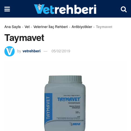
Ana Sayfa
»
Vet
»
Veteriner İlaç Rehberi
»
Antibiyotikler
»
Taymavet
Taymavet
by
vetrehberi
05/02/2019