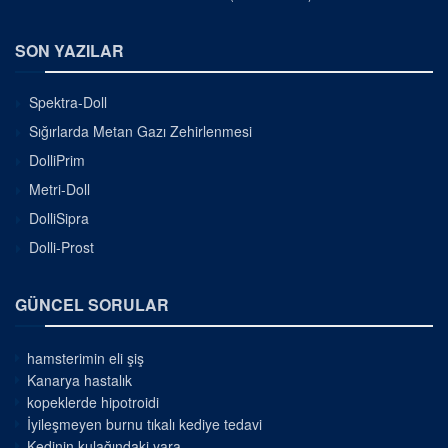
SON YAZILAR
Spektra-Doll
Sığırlarda Metan Gazı Zehirlenmesi
DolliPrim
Metri-Doll
DolliSipra
Dolli-Prost
GÜNCEL SORULAR
hamsterimin eli şiş
Kanarya hastalık
kopeklerde hipotroidi
İyileşmeyen burnu tıkalı kediye tedavi
Kedinin kulağındaki yara