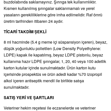
buzdolabında saklamayınız. Şırınga tek kullanımlıktır.
Kısmen kullanılmış şırıngalar saklanmamalı ve yerel
yasaların gerekliliklerine göre imha edilmelidir. Raf ömrü
üretim tarihinden itibaren 24 aydır.
TİCARİ TAKDİM ŞEKLİ
8 ml hacminde (5.4 g meme içi süspansiyon içeren), beyaz,
düşük yoğunluklu polietilen (Low Density Polyethylene:
LDPE) kapak ile kapatılmış, beyaz LDPE pistonlu, beyaz
kullanıma hazır LDPE şırıngalar, 1, 20, 40 veya 100 adetlik
karton kutular içinde sunulmaktadır. Ürün karton kutu
içerisinde prospektüs ve ürün adedi kadar %70 izopropil
alkol içeren antiseptik mendil ile birlikte satışa
sunulmaktadır.
SATIŞ YERİ VE ŞARTLARI
Veteriner hekim reçetesi ile eczanelerde ve veteriner