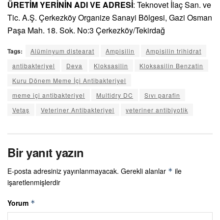
ÜRETİM YERİNİN ADI VE ADRESİ
: Teknovet İlaç San. ve
Tic. A.Ş. Çerkezköy Organize Sanayi Bölgesi, Gazi Osman
Paşa Mah. 18. Sok. No:3 Çerkezköy/Tekirdağ
Tags:
Alüminyum distearat
Ampisilin
Ampisilin trihidrat
antibakteriyel
Deva
Kloksasilin
Kloksasilin Benzatin
Kuru Dönem Meme İçi Antibakteriyel
meme içi antibakteriyel
Multidry DC
Sıvı parafin
Vetaş
Veteriner Antibakteriyel
veteriner antibiyotik
Bir yanıt yazın
E-posta adresiniz yayınlanmayacak.
Gerekli alanlar
ile
*
işaretlenmişlerdir
Yorum
*