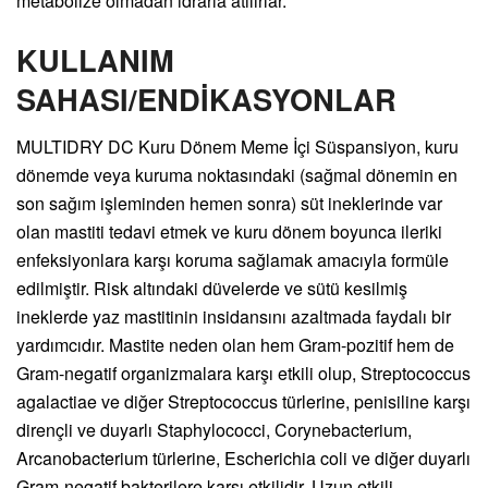
metabolize olmadan idrarla atılırlar.
KULLANIM
SAHASI/ENDİKASYONLAR
MULTIDRY DC Kuru Dönem Meme İçi Süspansiyon, kuru
dönemde veya kuruma noktasındaki (sağmal dönemin en
son sağım işleminden hemen sonra) süt ineklerinde var
olan mastiti tedavi etmek ve kuru dönem boyunca ileriki
enfeksiyonlara karşı koruma sağlamak amacıyla formüle
edilmiştir. Risk altındaki düvelerde ve sütü kesilmiş
ineklerde yaz mastitinin insidansını azaltmada faydalı bir
yardımcıdır. Mastite neden olan hem Gram-pozitif hem de
Gram-negatif organizmalara karşı etkili olup, Streptococcus
agalactiae ve diğer Streptococcus türlerine, penisiline karşı
dirençli ve duyarlı Staphylococci, Corynebacterium,
Arcanobacterium türlerine, Escherichia coli ve diğer duyarlı
Gram-negatif bakterilere karşı etkilidir. Uzun etkili