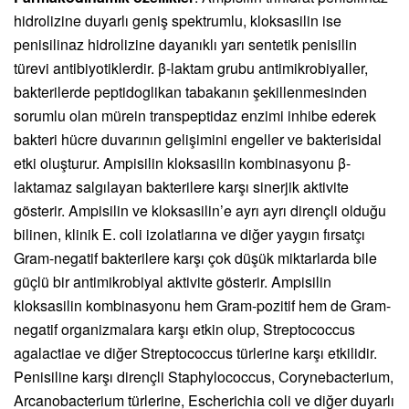
hidrolizine duyarlı geniş spektrumlu, kloksasilin ise
penisilinaz hidrolizine dayanıklı yarı sentetik penisilin
türevi antibiyotiklerdir. β-laktam grubu antimikrobiyaller,
bakterilerde peptidoglikan tabakanın şekillenmesinden
sorumlu olan mürein transpeptidaz enzimi inhibe ederek
bakteri hücre duvarının gelişimini engeller ve bakterisidal
etki oluşturur. Ampisilin kloksasilin kombinasyonu β-
laktamaz salgılayan bakterilere karşı sinerjik aktivite
gösterir. Ampisilin ve kloksasilin’e ayrı ayrı dirençli olduğu
bilinen, klinik E. coli izolatlarına ve diğer yaygın fırsatçı
Gram-negatif bakterilere karşı çok düşük miktarlarda bile
güçlü bir antimikrobiyal aktivite gösterir. Ampisilin
kloksasilin kombinasyonu hem Gram-pozitif hem de Gram-
negatif organizmalara karşı etkin olup, Streptococcus
agalactiae ve diğer Streptococcus türlerine karşı etkilidir.
Penisiline karşı dirençli Staphylococcus, Corynebacterium,
Arcanobacterium türlerine, Escherichia coli ve diğer duyarlı