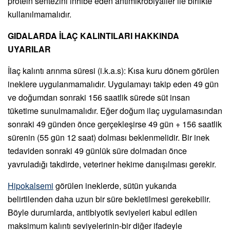
protein sentezini inhibe eden antimikrobiyaller ile birlikte
kullanılmamalıdır.
GIDALARDA İLAÇ KALINTILARI HAKKINDA
UYARILAR
İlaç kalıntı arınma süresi (i.k.a.s): Kısa kuru dönem görülen
ineklere uygulanmamalıdır. Uygulamayı takip eden 49 gün
ve doğumdan sonraki 156 saatlik sürede süt insan
tüketime sunulmamalıdır. Eğer doğum ilaç uygulamasından
sonraki 49 günden önce gerçekleşirse 49 gün + 156 saatlik
sürenin (55 gün 12 saat) dolması beklenmelidir. Bir inek
tedaviden sonraki 49 günlük süre dolmadan önce
yavruladığı takdirde, veteriner hekime danışılması gerekir.
Hipokalsemi
görülen ineklerde, sütün yukarıda
belirtilenden daha uzun bir süre bekletilmesi gerekebilir.
Böyle durumlarda, antibiyotik seviyeleri kabul edilen
maksimum kalıntı seviyelerinin-bir diğer ifadeyle