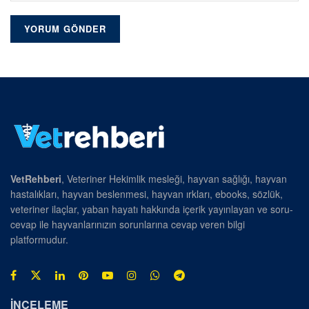
VetRehberi
, Veteriner Hekimlik mesleği, hayvan sağlığı, hayvan
hastalıkları, hayvan beslenmesi, hayvan ırkları, ebooks, sözlük,
veteriner ilaçlar, yaban hayatı hakkında içerik yayınlayan ve soru-
cevap ile hayvanlarınızın sorunlarına cevap veren bilgi
platformudur.
İNCELEME