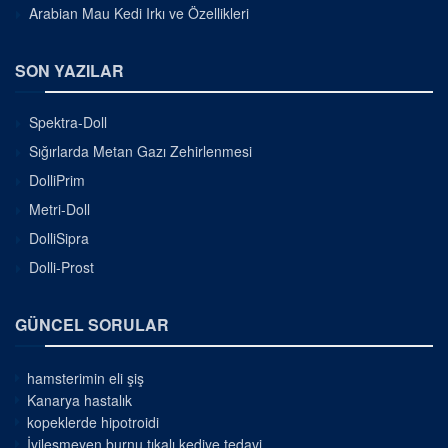
Arabian Mau Kedi Irkı ve Özellikleri
SON YAZILAR
Spektra-Doll
Sığırlarda Metan Gazı Zehirlenmesi
DolliPrim
Metri-Doll
DolliSipra
Dolli-Prost
GÜNCEL SORULAR
hamsterimin eli şiş
Kanarya hastalık
kopeklerde hipotroidi
İyileşmeyen burnu tıkalı kediye tedavi