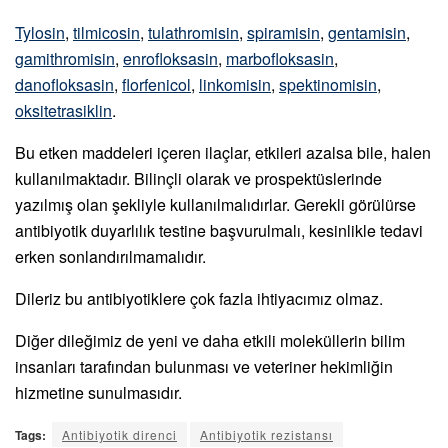
Tylosin
,
tilmicosin
,
tulathromisin
,
spiramisin
,
gentamisin
,
gamithromisin
,
enrofloksasin
,
marbofloksasin
,
danofloksasin
,
florfenicol
,
linkomisin
,
spektinomisin
,
oksitetrasiklin
.
Bu etken maddeleri içeren ilaçlar, etkileri azalsa bile, halen
kullanılmaktadır. Bilinçli olarak ve prospektüslerinde
yazılmış olan şekliyle kullanılmalıdırlar. Gerekli görülürse
antibiyotik duyarlılık testine başvurulmalı, kesinlikle tedavi
erken sonlandırılmamalıdır.
Dileriz bu antibiyotiklere çok fazla ihtiyacımız olmaz.
Diğer dileğimiz de yeni ve daha etkili moleküllerin bilim
insanları tarafından bulunması ve veteriner hekimliğin
hizmetine sunulmasıdır.
Tags:
Antibiyotik direnci
Antibiyotik rezistansı