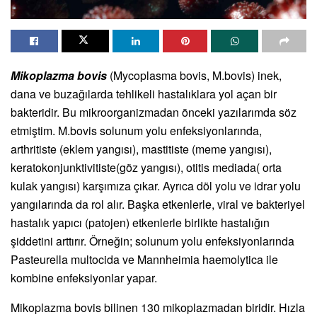
Mikoplazma bovis
(Mycoplasma bovis, M.bovis) inek,
dana ve buzağılarda tehlikeli hastalıklara yol açan bir
bakteridir. Bu mikroorganizmadan önceki yazılarımda söz
etmiştim. M.bovis solunum yolu enfeksiyonlarında,
arthritiste (eklem yangısı), mastitiste (meme yangısı),
keratokonjunktivitiste(göz yangısı), otitis mediada( orta
kulak yangısı) karşımıza çıkar. Ayrıca döl yolu ve idrar yolu
yangılarında da rol alır. Başka etkenlerle, viral ve bakteriyel
hastalık yapıcı (patojen) etkenlerle birlikte hastalığın
şiddetini arttırır. Örneğin; solunum yolu enfeksiyonlarında
Pasteurella multocida ve Mannheimia haemolytica ile
kombine enfeksiyonlar yapar.
Mikoplazma bovis bilinen 130 mikoplazmadan biridir. Hızla