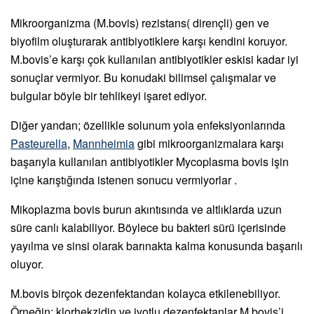
Mikroorganizma (M.bovis) rezistans( dirençli) gen ve
biyofilm oluşturarak antibiyotiklere karşı kendini koruyor.
M.bovis’e karşı çok kullanılan antibiyotikler eskisi kadar iyi
sonuçlar vermiyor. Bu konudaki bilimsel çalışmalar ve
bulgular böyle bir tehlikeyi işaret ediyor.
Diğer yandan; özellikle solunum yola enfeksiyonlarında
Pasteurella
,
Mannheimia
gibi mikroorganizmalara karşı
başarıyla kullanılan antibiyotikler Mycoplasma bovis işin
içine karıştığında istenen sonucu vermiyorlar .
Mikoplazma bovis burun akıntısında ve altlıklarda uzun
süre canlı kalabiliyor. Böylece bu bakteri sürü içerisinde
yayılma ve sinsi olarak barınakta kalma konusunda başarılı
oluyor.
M.bovis birçok dezenfektandan kolayca etkilenebiliyor.
Örneğin; klorhekzidin ve iyotlu dezenfektanlar M.bovis’i