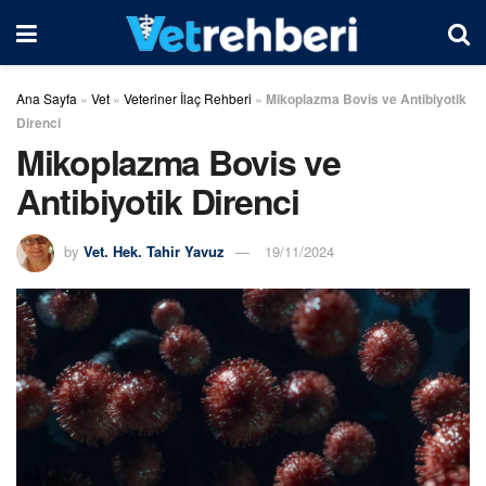
Ana Sayfa
»
Vet
»
Veteriner İlaç Rehberi
»
Mikoplazma Bovis ve Antibiyotik
Direnci
Mikoplazma Bovis ve
Antibiyotik Direnci
by
Vet. Hek. Tahir Yavuz
19/11/2024