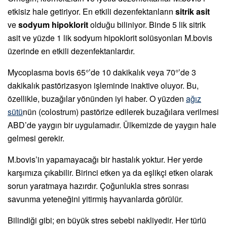
etkisiz hale getiriyor. En etkili dezenfektanların
sitrik asit
ve
sodyum hipoklorit
olduğu biliniyor. Binde 5 lik sitrik
asit ve yüzde 1 lik sodyum hipoklorit solüsyonları M.bovis
üzerinde en etkili dezenfektanlardır.
Mycoplasma bovis 65°’de 10 dakikalık veya 70°’de 3
dakikalık pastörizasyon işleminde inaktive oluyor. Bu,
özellikle, buzağılar yönünden iyi haber. O yüzden
ağız
sütü
nün (colostrum) pastörize edilerek buzağılara verilmesi
ABD’de yaygın bir uygulamadır. Ülkemizde de yaygın hale
gelmesi gerekir.
M.bovis’in yapamayacağı bir hastalık yoktur. Her yerde
karşımıza çıkabilir. Birinci etken ya da eşlikçi etken olarak
sorun yaratmaya hazırdır. Çoğunlukla stres sonrası
savunma yeteneğini yitirmiş hayvanlarda görülür.
Bilindiği gibi; en büyük stres sebebi nakliyedir. Her türlü