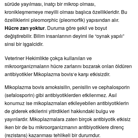
sürüde yayılması, inatçı bir mikrop olması,
kronikleşmemeye meyilli olması başlıca özellikleridir. Bu
özelliklerini pleomorphic (pleomorfik) yapısından alır.
Hücre zarı yoktur
. Duruma göre şekil ve boyut
değiştirebilir. Bilim insanlarının deyimi ile “oynak yapılı”
sinsi bir işgalcidir.
Veteriner Hekimlikte çokça kullanılan ve
mikroorganizmaların hücre zarlarını bozarak onları öldüren
antibiyotikler Mikoplazma bovis‘e karşı etkisizdir.
Mikoplazma bovis amoksisilin, penisilin ve cephalosporin
(sefalosporin) gibi antibiyotiklerden etkilenmez. Asıl
konumuz ise mikoplazmaları etkileyebilen antibiyotiklerin
de giderek etkilerini yitirdikleri hakkındaki bulgu ve
yayınlardır. Mikoplazmalara zaten birçok antibiyotik etkisiz
iken bir de bu mikroorganizmanın antibiyotiklere direnç
(rezistans) kazanması tehlikeli bir durumdur.